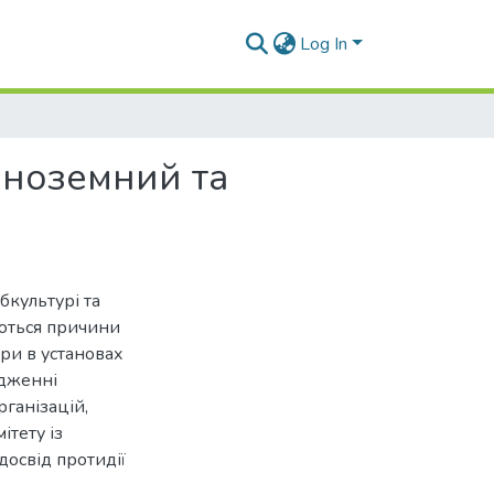
Log In
 Іноземний та
бкультурі та
юються причини
ри в установах
ідженні
ганізацій,
ітету із
досвід протидії