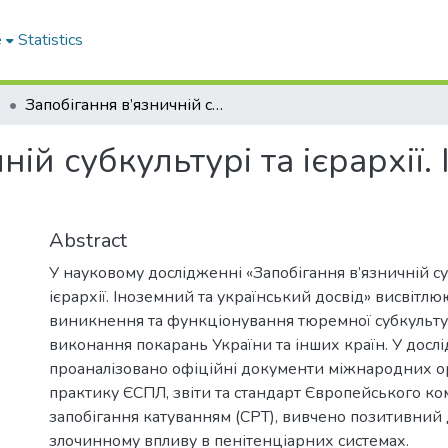
e
Statistics
6
Запобігання в’язничній субкультурі та ієрархії. Іноземний та український досвід
ій субкультурі та ієрархії.
Abstract
У науковому дослідженні «Запобігання в’язничній су
ієрархії. Іноземний та український досвід» висвітл
виникнення та функціонування тюремної субкульту
виконання покарань України та інших країн. У досл
проаналізовано офіційні документи міжнародних ор
практику ЄСПЛ, звіти та стандарт Європейського ком
запобігання катуванням (CPT), вивчено позитивний 
злочинному впливу в пенітенціарних системах.