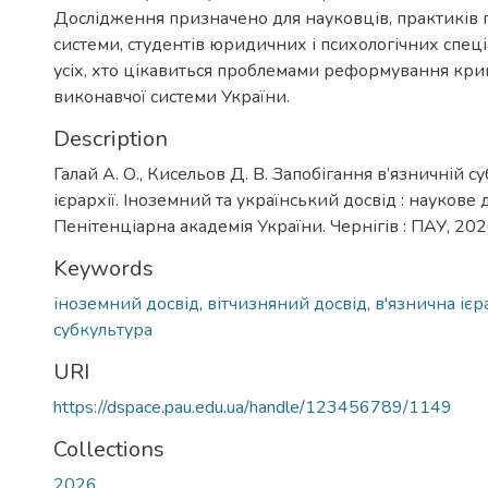
Дослідження призначено для науковців, практиків 
системи, студентів юридичних і психологічних спеці
усіх, хто цікавиться проблемами реформування кри
виконавчої системи України.
Description
Галай А. О., Кисельов Д. В. Запобігання в’язничній су
ієрархії. Іноземний та український досвід : наукове
Пенітенціарна академія України. Чернігів : ПАУ, 2026
Keywords
іноземний досвід
,
вітчизняний досвід
,
в'язнична ієр
субкультура
URI
https://dspace.pau.edu.ua/handle/123456789/1149
Collections
2026