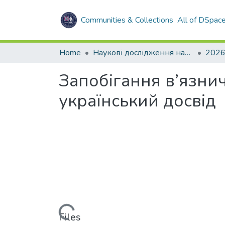
Communities & Collections
All of DSpac
Home
Наукові дослідження науково-дослідного центру пенітенціарії та кримінальної юстиції
202
Запобігання в’язничн
український досвід
Loading...
Files