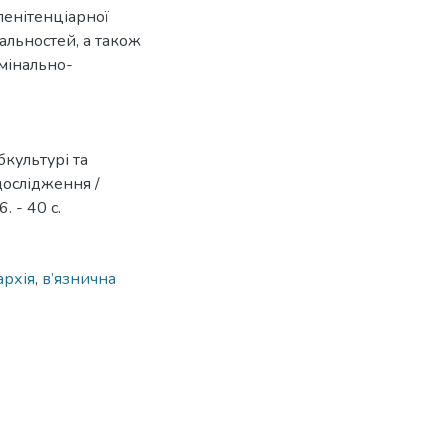
пенітенціарної
альностей, а також
мінально-
бкультурі та
 дослідження /
. - 40 с.
архія
,
в’язнична