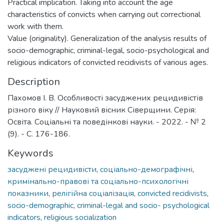
Practical implication. Taking into account the age
characteristics of convicts when carrying out correctional
work with them.
Value (originality). Generalization of the analysis results of
socio-demographic, criminal-legal, socio-psychological and
religious indicators of convicted recidivists of various ages.
Description
Пахомов І. В. Особливості засуджених рецидивістів
різного віку // Науковий вісник Сіверщини. Серія:
Освіта. Соціальні та поведінкові науки. - 2022. - № 2
(9). - С. 176-186.
Keywords
засуджені рецидивісти
,
соціально-демографічні
,
кримінально-правові та соціально-психологічні
показники
,
релігійна соціалізація
,
convicted recidivists
,
socio-demographic
,
criminal-legal and socio- psychological
indicators
,
religious socialization