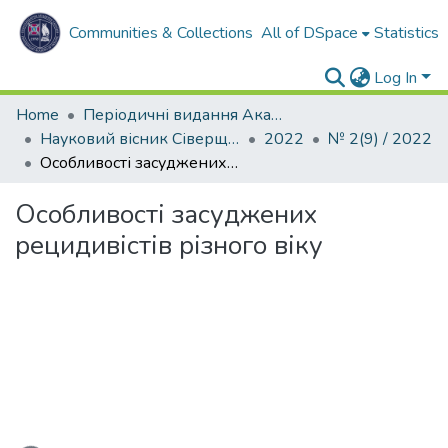
Communities & Collections
All of DSpace
Statistics
Log In
Home
Періодичні видання Академії
Науковий вісник Сіверщини. Серія: Освіта. Соціальні та поведінкові науки
2022
№ 2(9) / 2022
Особливості засуджених рецидивістів різного віку
Особливості засуджених
рецидивістів різного віку