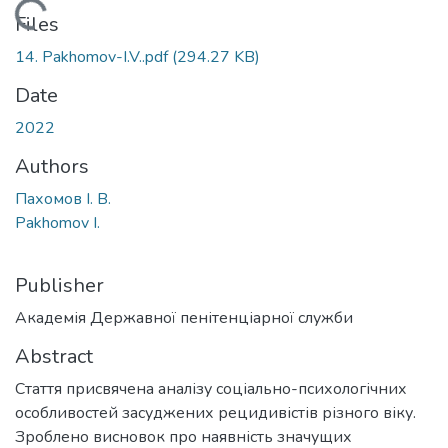
Loading...
Files
14. Pakhomov-I.V..pdf
(294.27 KB)
Date
2022
Authors
Пахомов І. В.
Pakhomov I.
Publisher
Академія Державної пенітенціарної служби
Abstract
Стаття присвячена аналізу соціально-психологічних
особливостей засуджених рецидивістів різного віку.
Зроблено висновок про наявність значущих