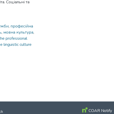
а. Соціальні та
ужби
,
професійна
ь
,
мовна культура
,
the professional
e linguistic culture
COAR Notify
ck