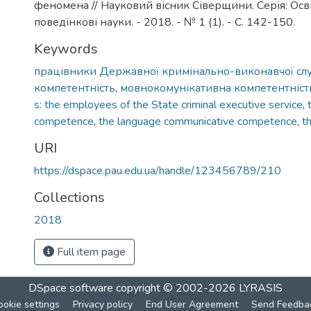
феномена // Науковий вісник Сіверщини. Серія: Освіт
поведінкові науки. - 2018. - № 1 (1). - С. 142-150.
Keywords
працівники Державної кримінально-виконавчої сл
компетентність
,
мовнокомунікативна компетентніст
s: the employees of the State criminal executive service
,
competence
,
the language communicative competence
,
th
URI
https://dspace.pau.edu.ua/handle/123456789/210
Collections
2018
Full item page
DSpace software
copyright © 2002-2026
LYRASIS
ookie settings
Privacy policy
End User Agreement
Send Feedba