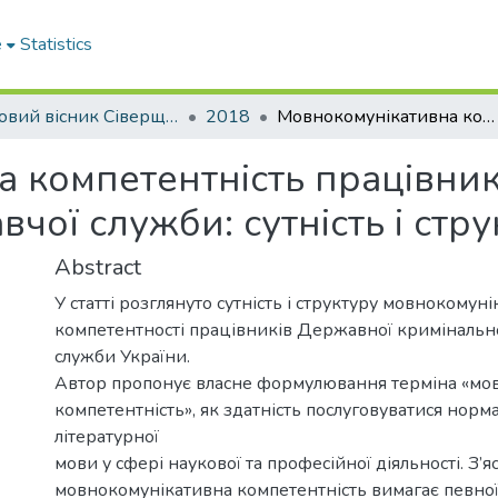
e
Statistics
Науковий вісник Сіверщини. Серія: Освіта. Соціальні та поведінкові науки
2018
Мовнокомунікативна компетентність працівників Державної кримінально виконавчої служби: сутність і структура феномена
 компетентність працівни
чої служби: сутність і ст
Abstract
У статті розглянуто сутність і структуру мовнокомуні
компетентності працівників Державної кримінальн
служби України.
Автор пропонує власне формулювання терміна «мо
компетентність», як здатність послуговуватися норм
літературної
мови у сфері наукової та професійної діяльності. З’я
мовнокомунікативна компетентність вимагає певно