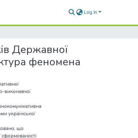
Log In
ків Державної
руктура феномена
кативної
о-виконавчої
внокомунікативна
ами української
совано, що
ї сформованості