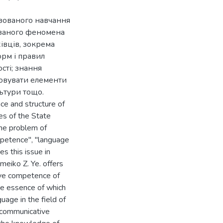
ізованого навчання
азаного феномена
івців, зокрема
орм і правил
сті; знання
товувати елементи
ьтури тощо.
ce and structure of
s of the State
the problem of
petence", "language
s this issue in
meiko Z. Ye. offers
ive competence of
he essence of which
guage in the field of
he communicative