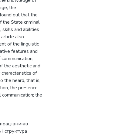
, the knowledge of
age, the
 found out that the
the State criminal
skills and abilities
 article also
t of the linguistic
cative features and
of communication,
of the aesthetic and
 characteristics of
 the heard, that is,
ntion, the presence
al communication; the
 працівників
 і структура