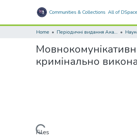
Communities & Collections
All of DSpac
Home
Періодичні видання Академії
Мовнокомунікативна
кримінально виконав
Loading...
Files