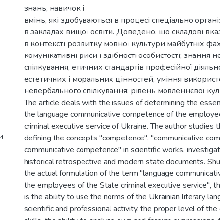
знань, навичок і
вмінь, які здобуваються в процесі спеціально орган
в закладах вищої освіти. Доведено, що складові вк
в контексті розвитку мовної культури майбутніх фах
комунікативні риси і здібності особистості; знання н
спілкування, етичних стандартів професійної діяльно
естетичних і моральних цінностей, уміння викорис
невербального спілкування; рівень мовленнєвої кул
The article deals with the issues of determining the essen
the language communicative competence of the employee
criminal executive service of Ukraine. The author studies 
и
defining the concepts "competence", "communicative com
communicative competence" in scientific works, investigate
historical retrospective and modern state documents. Shu
the actual formulation of the term "language communicat
the employees of the State criminal executive service", t
is the ability to use the norms of the Ukrainian literary lan
scientific and professional activity, the proper level of t