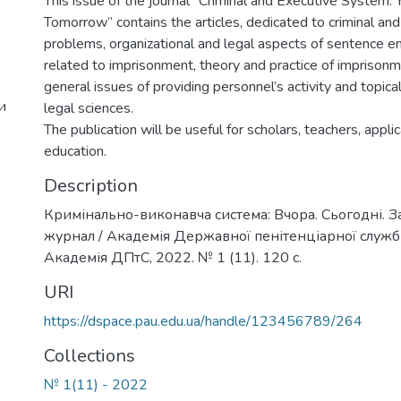
This issue of the journal “Criminal and Executive System: 
Tomorrow” contains the articles, dedicated to criminal and 
problems, organizational and legal aspects of sentence 
related to imprisonment, theory and practice of imprisonm
general issues of providing personnel’s activity and topica
и
legal sciences.
The publication will be useful for scholars, teachers, applic
education.
Description
Кримінально-виконавча система: Вчора. Сьогодні. З
журнал / Академія Державної пенітенціарної служби
Академія ДПтС, 2022. № 1 (11). 120 с.
URI
https://dspace.pau.edu.ua/handle/123456789/264
Collections
№ 1(11) - 2022