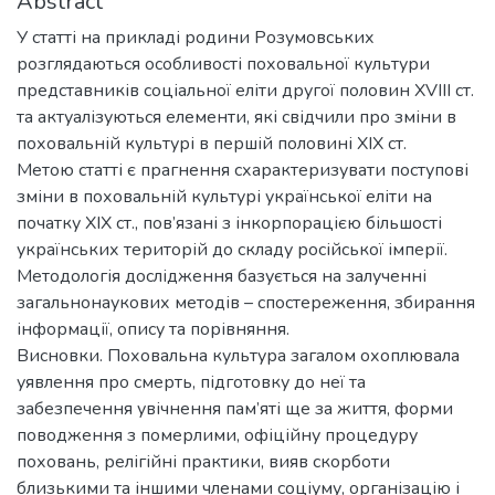
Abstract
У статті на прикладі родини Розумовських
розглядаються особливості поховальної культури
представників соціальної еліти другої половин XVIII ст.
та актуалізуються елементи, які свідчили про зміни в
поховальній культурі в першій половині ХІХ ст.
Метою статті є прагнення схарактеризувати поступові
зміни в поховальній культурі української еліти на
початку ХІХ ст., пов’язані з інкорпорацією більшості
українських територій до складу російської імперії.
Методологія дослідження базується на залученні
загальнонаукових методів – спостереження, збирання
інформації, опису та порівняння.
Висновки. Поховальна культура загалом охоплювала
уявлення про смерть, підготовку до неї та
забезпечення увічнення пам’яті ще за життя, форми
поводження з померлими, офіційну процедуру
поховань, релігійні практики, вияв скорботи
близькими та іншими членами соціуму, організацію і