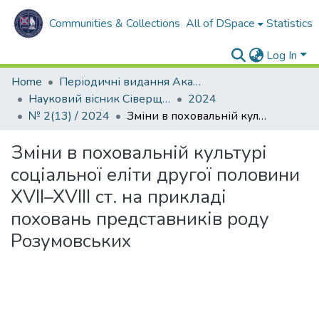
Communities & Collections
All of DSpace
Statistics
Log In
Home
Періодичні видання Академії
Науковий вісник Сіверщини. Серія: Освіта. Соціальні та поведінкові науки
2024
№ 2(13) / 2024
Зміни в поховальній культурі соціальної еліти другої половини XVII–XVIII ст. на прикладі поховань представників роду Розумовських
Зміни в поховальній культурі
соціальної еліти другої половини
XVII–XVIII ст. на прикладі
поховань представників роду
Розумовських