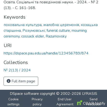
Освіта. Соціальні та поведінкові науки. - 2024. - № 2
(13). - С. 161-168.
Keywords
поховальна культура
,
жалобна церемонія
,
козацька
старшина
,
Розумовські
,
funeral culture
,
mourning
ceremony
,
сossack elder
,
Razumovsky
URI
https://dspace.pau.edu.ua/handle/123456789/874
Collections
№ 2(13) / 2024
Full item page
DSpace software
copyright © 2002-2026
LYRASIS
Cookie
Privacy
End User
Send
COAR Notify
settings
policy
Agreement
Feedback