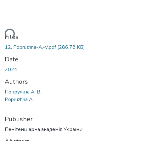
ding...
Files
12. Popruzhna-A.-V.pdf
(286.78 KB)
Date
2024
Authors
Попружна А. В.
Popruzhna A.
Publisher
Пенітенціарна академія України