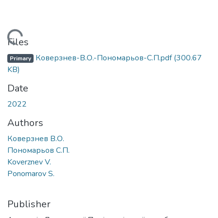
oading...
Files
Коверзнев-В.О.-Пономарьов-С.П.pdf
(300.67
Primary
KB)
Date
2022
Authors
Коверзнев В.О.
Пономарьов С.П.
Koverznev V.
Ponomarov S.
Publisher