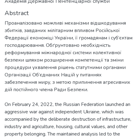
Академія Державної Пенітенціарної служби
Abstract
Проаналізовано можливі механізми відшкодування
збитків, завданих мілітарним впливом Російської
Федерації економіці України, її громадянам і суб’єктам
господарювання. Обґрунтовано необхідність
реформування міжнародної системи колективної
безпеки шляхом розширення компетенції та зміни
процедури ухвалення рішень статутними органами
Організації Об’єднаних Націй у питаннях
забезпечення миру, з метою припинення агресивних
дій постійного члена Ради Безпеки.
On February 24, 2022, the Russian Federation launched an
aggressive war against independent Ukraine, which was
accompanied by the deliberate destruction of infrastructure,
industry and agriculture, housing, cultural values, and other
property belonging. The maintained analysis led to the