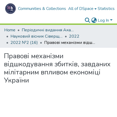
Communities & Collections
All of DSpace
Statistics
Log In
Home
Періодичні видання Академії
Науковий вісник Сіверщини. Серія: Право.
2022
2022 №2 (16)
Правові механізми відшкодування збитків, завданих мілітарним впливом економіці України
Правові механізми
відшкодування збитків, завданих
мілітарним впливом економіці
України