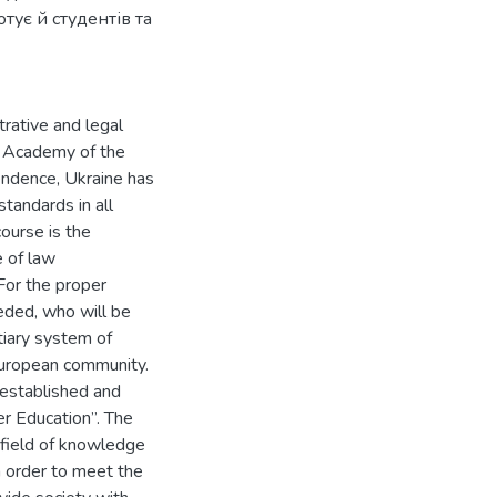
отує й студентів та
trative and legal
he Academy of the
endence, Ukraine has
standards in all
course is the
e of law
For the proper
eeded, who will be
iary system of
European community.
 established and
r Education”. The
e field of knowledge
n order to meet the