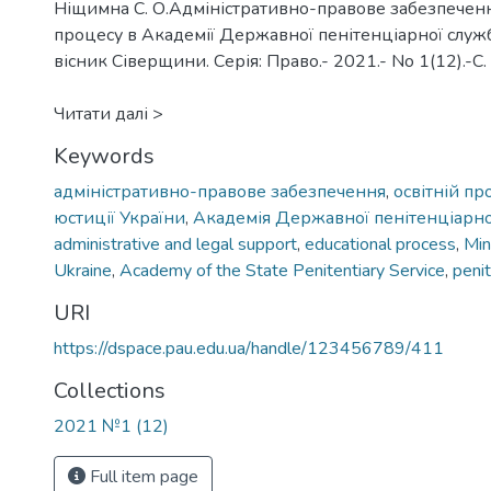
Ніщимна С. О.Адміністративно-правове забезпеченн
процесу в Академії Державної пенітенціарної служ
вісник Сіверщини. Серія: Право.- 2021.- No 1(12).-С
Читати далі >
Keywords
адміністративно-правове забезпечення
,
освітній пр
юстиції України
,
Академія Державної пенітенціарно
administrative and legal support
,
educational process
,
Min
Ukraine
,
Academy of the State Penitentiary Service
,
peni
URI
https://dspace.pau.edu.ua/handle/123456789/411
Collections
2021 №1 (12)
Full item page