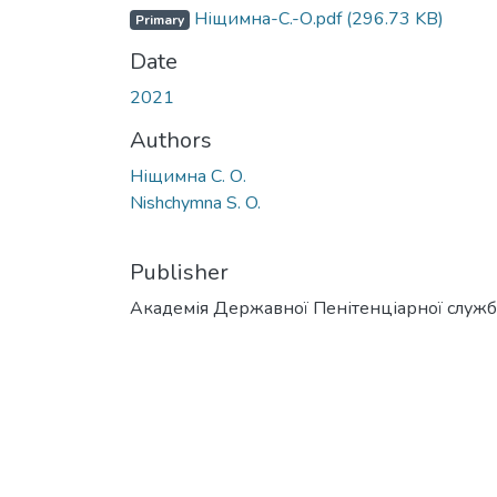
Ніщимна-С.-О.pdf
(296.73 KB)
Primary
Date
2021
Authors
Ніщимна С. О.
Nishchymna S. O.
Publisher
Академія Державної Пенітенціарної служ