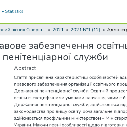
e
Statistics
Науковий вісник Сіверщини. Серія: Право.
2021
2021 №1 (12)
авове забезпечення освітн
 пенітенціарної служби
Abstract
Стаття присвячена характеристиці особливостей ад
правового забезпечення організації освітнього проц
Державної пенітенціарної служби. Освітній процес 
освіти із специфічними умовами навчання, яким є й
Державної пенітенціарної служби, здійснюється ві
законодавства про вищу освіту, хоча загальне підп
здійснюється профільним міністерством – Міністерс
України. Маючи певні особливості щодо підготовки 