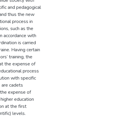
vide society with
ntific and pedagogical
s and thus the new
tional process in
tions, such as the
in accordance with
dination is carried
raine. Having certain
rs’ training, the
at the expense of
 educational process
ution with specific
, are cadets
t the expense of
l higher education
n at the first
tific) levels.