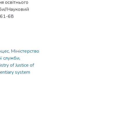
я освітнього
би//Науковий
. 61-68
оцес
,
Міністерство
ї служби
,
istry of Justice of
tentiary system