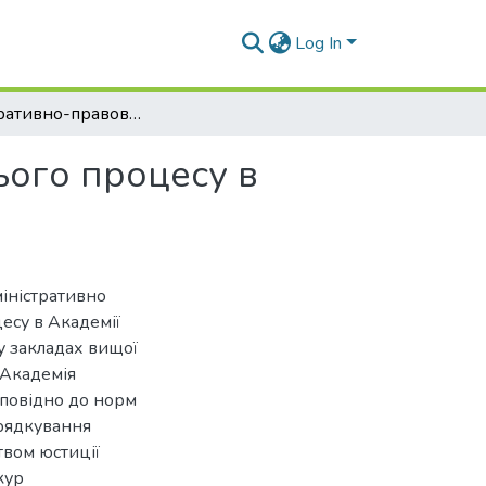
Log In
Адміністративно-правове забезпечення освітнього процесу в Академії Державної пенітенціарної служби
ього процесу в
міністративно
есу в Академії
у закладах вищої
 Академія
дповідно до норм
орядкування
твом юстиції
кур