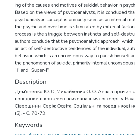
ing of the causes and motives of suicidal behavior in psych
Based on the views of psychoanalysts, it is concluded that
psychoanalytic concept is primarily seen as an internal mot
the psyche and over time is stimulated by external factors,
process is the struggle between instincts and self-destruc
authors conclude that the psychoanalytic approach, which 
an act of self-destructive tendencies of the individual, au
behavior, which is an unconscious way to punish himself an
the phenomenon of suicide, primarily internal unconscious
“I” and “Super-I”.
Description
Дем’яненко Ю. О.,Михайленко О. О. Аналіз причин 
поведінки в контексті психоаналітичної теорії // На
Сіверщини. Серія: Освіта. Соціальні та поведінкові н
(5). - С. 70-79.
Keywords
самогубство
,
суїцид
,
суїцидальна поведінка
,
аутоагре