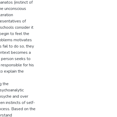
hanatos (instinct of
 the unconscious
leration
resentatives of
 schools consider it
begin to feel the
problems motivates
 fail to do so, they
 context becomes a
a person seeks to
responsible for his
to explain the
g the
psychoanalytic
e psyche and over
n instincts of self-
rocess. Based on the
erstand