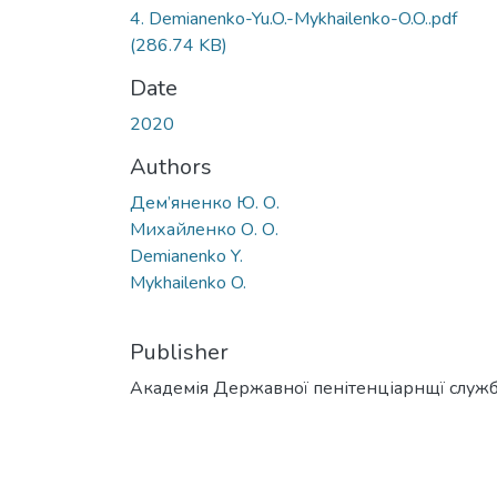
4. Demianenko-Yu.O.-Mykhailenko-O.O..pdf
(286.74 KB)
Date
2020
Authors
Дем’яненко Ю. О.
Михайленко О. О.
Demianenko Y.
Mykhailenko O.
Publisher
Академія Державної пенітенціарнщї служ