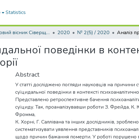
e
Statistics
Науковий вісник Сіверщини. Серія: Освіта. Соціальні та поведінкові науки
2020
№ 2(5) / 2020
дальної поведінки в контек
орії
Abstract
У статті досліджено погляди науковців на причини с
суїцидальної поведінки в контексті психоаналітичної
Представлено ретроспективне бачення психоаналі
суїциду. Так, проаналізувавши роботи З. Фрейда, К. Ю
Фромма,
К. Хорні, Г. Саллівана та інших дослідників, зроблен
систематизувати уявлення представників психоанал
щодо причин бажання померти. У роботі порушено п