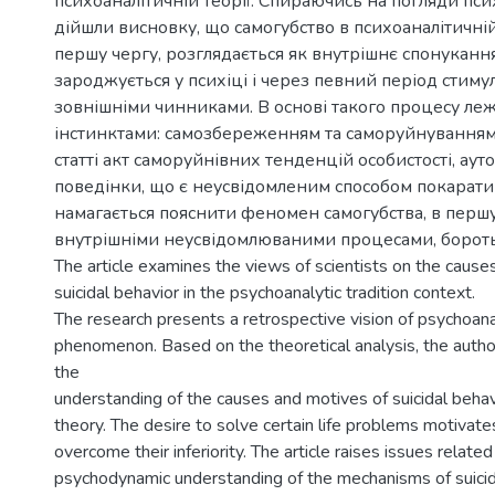
психоаналітичній теорії. Спираючись на погляди пси
дійшли висновку, що самогубство в психоаналітичній
першу чергу, розглядається як внутрішнє спонуканн
зароджується у психіці і через певний період стиму
зовнішніми чинниками. В основі такого процесу ле
інстинктами: самозбереженням та саморуйнуванням
статті акт саморуйнівних тенденцій особистості, аут
поведінки, що є неусвідомленим способом покарати 
намагається пояснити феномен самогубства, в першу
внутрішніми неусвідомлюваними процесами, боротьб
The article examines the views of scientists on the causes
suicidal behavior in the psychoanalytic tradition context.
The research presents a retrospective vision of psychoana
phenomenon. Based on the theoretical analysis, the author
the
understanding of the causes and motives of suicidal behav
theory. The desire to solve certain life problems motivat
overcome their inferiority. The article raises issues related
psychodynamic understanding of the mechanisms of suicida