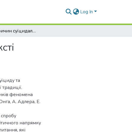
Log In
Аналіз причин суїцидальної поведінки в контексті психоаналітичної теорії
сті
уїциду та
 традиції.
тиків феномена
нга, А. Адлера, Е.
о спробу
ітичного напрямку
итання, які