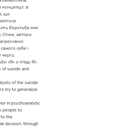
хоаналітиків,
 концепції, в
я, що
люється
жить боротьба між
. Отже, автори
оагресивної
самого себе і
 чергу,
и «Я» з «Над-Я».
 of suicide and
lysts of the suicide
s try to generalize
ior in psychoanalytic
es people to
 to the
l decision, through