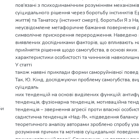
пов’язані з психодинамічним розумінням механізм
суїцидального рішення через боротьбу інстинктів Ер
життя) та Танатосу (інстинкт смерті), боротьби Я з Н
неусвідомлене метафоричне бажання повернення до
символічне прискорення переродження. Наведено
виявлених дослідниками факторів, що впливають н
прийняття рішення щодо самогубства, в основі яких
характеристики особистості та чинників навколишн
У статті
також наявні приклади форми саморуйнівної поведі
Так, Ю. Кінд, досліджуючи проблему самогубства, вид
суїцидаль
них тенденцій на основі виділених функцій: антиф
тенденція, фузіонарна тенденція, мотиваційна тен
би
тенденція – звернення агресії проти власної особист
садистична тенденція «Над-Я», «підведення балансу 
теоретичного аналізу авторами зроблено спробу уз
розуміння причин та мотивів суїцидальної поведінк