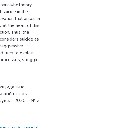
oanalytic theory.
 suicide in the
ivation that arises in
 at the heart of this
tion. Thus, the
considers suicide as
toaggressive
d tries to explain
 processes, struggle
суїцидальної
уковий вісник
ауки. - 2020. - № 2
сія
,
suicide
,
suicidal