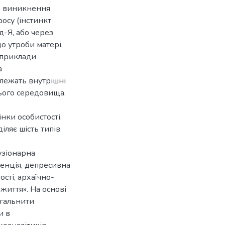
ів виникнення
осу (інстинкт
ад-Я, або через
 утроби матері,
 приклади
а
 лежать внутрішні
ього середовища.
нки особистості.
іляє шість типів
узіонарна
денція, депресивна
ості, архаїчно-
життя». На основі
агальнити
и в