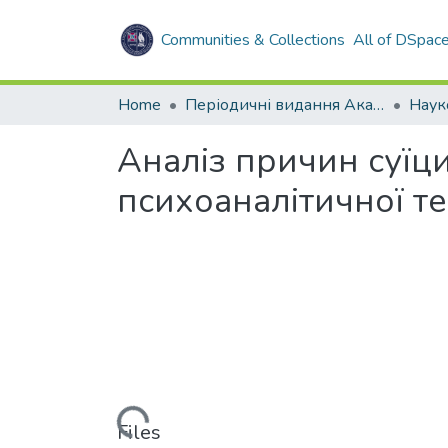
Communities & Collections
All of DSpac
Home
Періодичні видання Академії
Аналіз причин суїци
психоаналітичної те
Loading...
Files