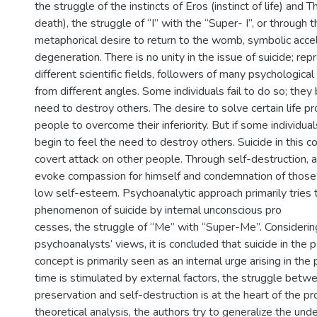
the struggle of the instincts of Eros (instinct of life) and T
death), the struggle of “I” with the “Super- I”, or through
metaphorical desire to return to the womb, symbolic acce
degeneration. There is no unity in the issue of suicide; rep
different scientific fields, followers of many psychological
from different angles. Some individuals fail to do so; they 
need to destroy others. The desire to solve certain life 
people to overcome their inferiority. But if some individuals
begin to feel the need to destroy others. Suicide in this
covert attack on other people. Through self-destruction, 
evoke compassion for himself and condemnation of those 
low self-esteem. Psychoanalytic approach primarily tries 
phenomenon of suicide by internal unconscious pro
cesses, the struggle of “Me” with “Super-Me”. Considerin
psychoanalysts’ views, it is concluded that suicide in the 
concept is primarily seen as an internal urge arising in th
time is stimulated by external factors, the struggle betwee
preservation and self-destruction is at the heart of the p
theoretical analysis, the authors try to generalize the und