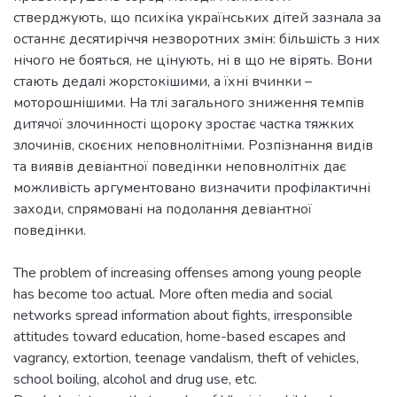
стверджують, що психіка українських дітей зазнала за
останнє десятиріччя незворотних змін: більшість з них
нічого не бояться, не цінують, ні в що не вірять. Вони
стають дедалі жорстокішими, а їхні вчинки –
моторошнішими. На тлі загального зниження темпів
дитячої злочинності щороку зростає частка тяжких
злочинів, скоєних неповнолітніми. Розпізнання видів
та виявів девіантної поведінки неповнолітніх дає
можливість аргументовано визначити профілактичні
заходи, спрямовані на подолання девіантної
поведінки.
The problem of increasing offenses among young people
has become too actual. More often media and social
networks spread information about fights, irresponsible
attitudes toward education, home-based escapes and
vagrancy, extortion, teenage vandalism, theft of vehicles,
school boiling, alcohol and drug use, etc.