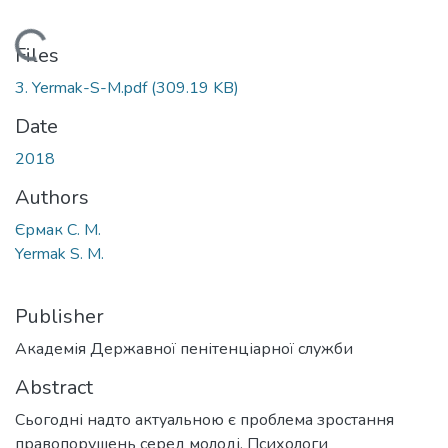
Loading...
Files
3. Yermak-S-M.pdf
(309.19 KB)
Date
2018
Authors
Єрмак С. М.
Yermak S. M.
Publisher
Академія Державної пенітенціарної служби
Abstract
Сьогодні надто актуальною є проблема зростання
правопорушень серед молоді. Психологи