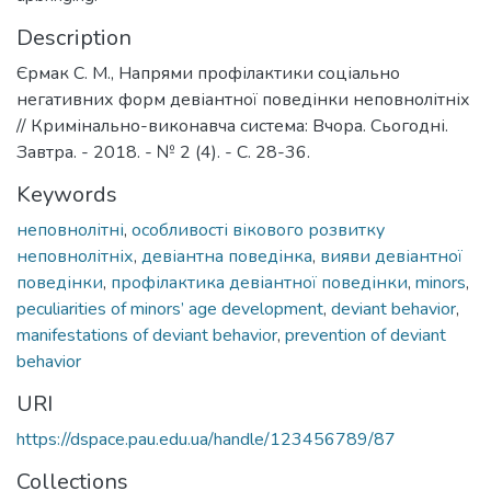
Description
Єрмак С. М., Напрями профілактики соціально
негативних форм девіантної поведінки неповнолітніх
// Кримінально-виконавча система: Вчора. Сьогодні.
Завтра. - 2018. - № 2 (4). - С. 28-36.
Keywords
неповнолітні
,
особливості вікового розвитку
неповнолітніх
,
девіантна поведінка
,
вияви девіантної
поведінки
,
профілактика девіантної поведінки
,
minors
,
peculiarities of minors’ age development
,
deviant behavior
,
manifestations of deviant behavior
,
prevention of deviant
behavior
URI
https://dspace.pau.edu.ua/handle/123456789/87
Collections