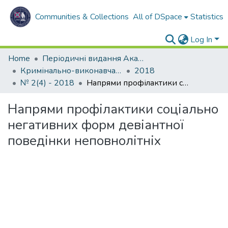
Communities & Collections
All of DSpace
Statistics
Log In
Home
Періодичні видання Академії
Кримінально-виконавча система. Вчора. Сьогодні. Завтра
2018
№ 2(4) - 2018
Напрями профілактики соціально негативних форм девіантної поведінки неповнолітніх
Напрями профілактики соціально
негативних форм девіантної
поведінки неповнолітніх