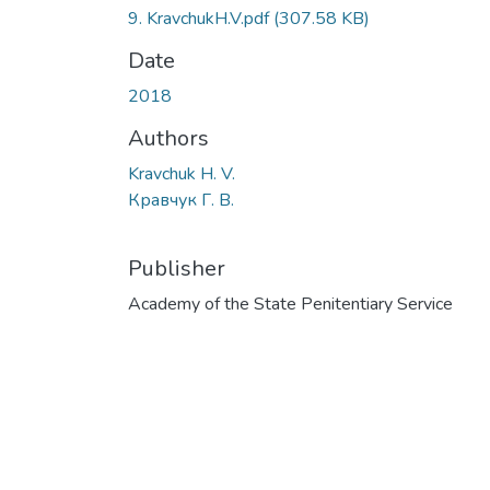
9. KravchukH.V.pdf
(307.58 KB)
Date
2018
Authors
Kravchuk H. V.
Кравчук Г. В.
Publisher
Academy of the State Penitentiary Service