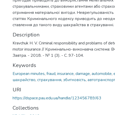
пригодах приводить до використання нелегальних
страхувальниками, страховими агентами або страх
отримання матеріальної вигоди. Неврегульованість
статтях Кримінального кодексу приводить до неод
ставлення до такого виду шахрайства в страхуванні.
Description
Kravchuk H. V. Criminal responsibility and problams of det
motor insurance // Кримінально-виконавча система: В
Завтра. - 2018. - № 1 (3). - С. 97-104.
Keywords
European minutes
,
fraud
,
insurance
,
damage
,
automobile
,
шахрайство
,
страхування
,
збитковість
,
автотранспор
URI
https://dspace.pau.edu.ua/handle/123456789/63
Collections