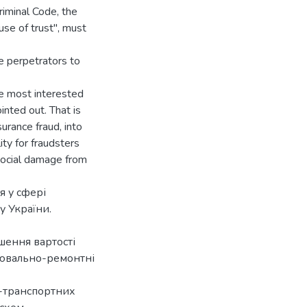
iminal Code, the
buse of trust", must
he perpetrators to
the most interested
inted out. That is
surance fraud, into
lity for fraudsters
 social damage from
я у сфері
у України.
ьшення вартості
лювально-ремонтні
о-транспортних