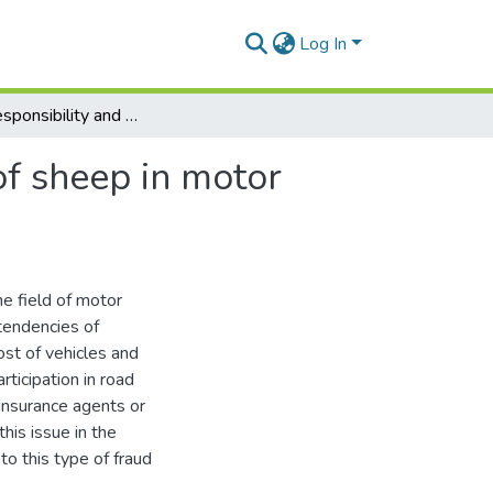
Log In
Criminal responsibility and problams of detention of sheep in motor insurance
of sheep in motor
he field of motor
 tendencies of
ost of vehicles and
rticipation in road
 insurance agents or
this issue in the
 to this type of fraud