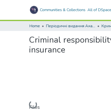
Communities & Collections
All of DSpac
Home
Періодичні видання Академії
Criminal responsibili
insurance
Loading...
Files