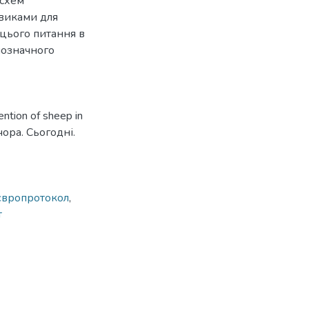
 схем
овиками для
 цього питання в
нозначного
ention of sheep in
чора. Сьогодні.
європротокол
,
т