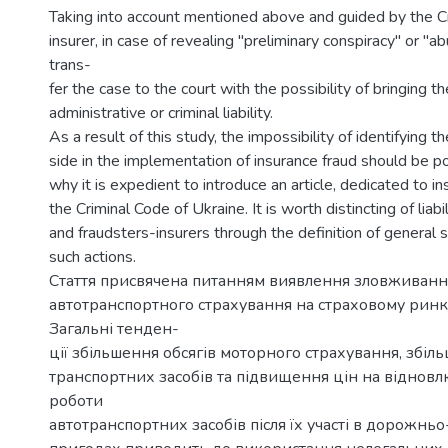
Taking into account mentioned above and guided by the Cr
insurer, in case of revealing "preliminary conspiracy" or "a
trans-
fer the case to the court with the possibility of bringing t
administrative or criminal liability.
As a result of this study, the impossibility of identifying 
side in the implementation of insurance fraud should be po
why it is expedient to introduce an article, dedicated to in
the Criminal Code of Ukraine. It is worth distincting of liabi
and fraudsters-insurers through the definition of general
such actions.
Стаття присвячена питанням виявлення зловживанн
автотранспортного страхування на страховому ринк
Загальні тенден-
ції збільшення обсягів моторного страхування, збіл
транспортних засобів та підвищення цін на віднов
роботи
автотранспортних засобів після їх участі в дорожнь