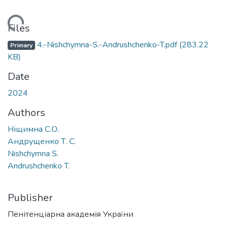
ding...
Files
4.-Nishchymna-S.-Andrushchenko-T.pdf
(283.22
Primary
KB)
Date
2024
Authors
Ніщимна С.О.
Андрущенко Т. С.
Nishchymna S.
Andrushchenko T.
Publisher
Пенітенціарна академія України