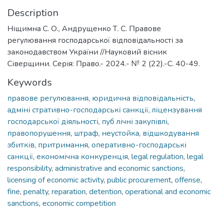
Description
Ніщимна С. О., Андрущенко Т. С. Правове
регулювання господарської відповідальності за
законодавством України //Науковий вісник
Сіверщини. Серія: Право.- 2024.- № 2 (22).-С. 40-49.
Keywords
правове регулювання
,
юридична відповідальність
,
адміні стративно-господарські санкції
,
ліцензування
господарської діяльності
,
пуб лічні закупівлі
,
правопорушення
,
штраф
,
неустойка
,
відшкодування
збитків
,
притримання
,
оперативно-господарські
санкції
,
економічна конкуренція
,
legal regulation
,
legal
responsibility
,
administrative and economic sanctions
,
licensing of economic activity
,
public procurement
,
offense
,
fine
,
penalty
,
reparation
,
detention
,
operational and economic
sanctions
,
economic competition