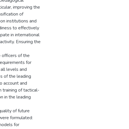
d pedagogical
icular, improving the
sification of
ion institutions and
iness to effectively
pate in international
activity. Ensuring the
officers of the
requirements for
 all levels and
es of the leading
to account and
training of tactical-
on in the leading
uality of future
s were formulated:
models for