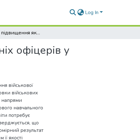
Log In
Напрями підвищення якості підготовки майбутніх офіцерів у військових вищих навчальних закладах
іх офіцерів у
ня військової
овки військових
і напрями
ового навчального
віти потребує
тверджується, що
номірний результат
 її якості