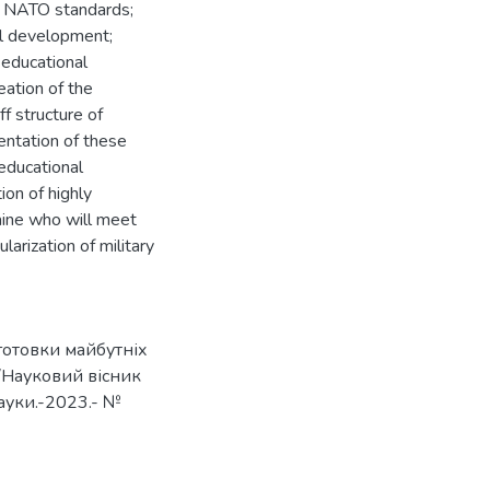
to NATO standards;
l development;
 educational
eation of the
f structure of
mentation of these
 educational
tion of highly
aine who will meet
larization of military
готовки майбутніх
/Науковий вісник
науки.-2023.- №