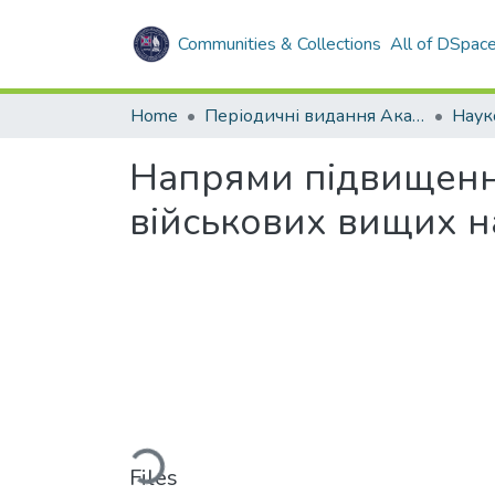
Communities & Collections
All of DSpac
Home
Періодичні видання Академії
Напрями підвищення
військових вищих н
Loading...
Files