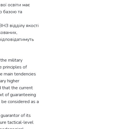
вої освіти має
 базою та
ВНЗ відділу якості
кованих,
відповідатимуть
the military
 principles of
The main tendencies
ary higher
 that the current
xt of guaranteeing
ld be considered as a
 guarantor of its
ture tactical-level