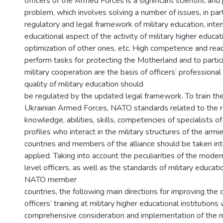
officers of the Armed Forces is a significant scientific an
problem, which involves solving a number of issues, in part
regulatory and legal framework of military education, inten
educational aspect of the activity of military higher educat
optimization of other ones, etc. High competence and read
perform tasks for рrotecting the Motherland and to partici
military cooperation are the basis of officers’ professional 
quality of military education should
be regulated by the updated legal framework. To train the 
Ukrainian Armed Forces, NATO standards related to the 
knowledge, abilities, skills, сompetencies of specialists of
profiles who interact in the military structures of the armi
countries and members of the alliance should be taken in
applied. Taking into account the peculiarities of the modern 
level officers, as well as the standards of military educati
NATO member
countries, the following main directions for improving the q
officers’ training at military higher educational institution
comprehensive consideration and implementation of the 