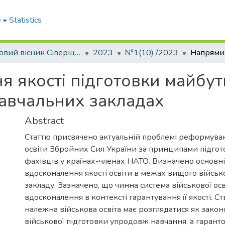
e
Statistics
Науковий вісник Сіверщини. Серія: Освіта. Соціальні та поведінкові науки
2023
№1(10) /2023
 якості підготовки майбутн
авчальних закладах
Abstract
Статтю присвячено актуальній проблемі реформуван
освіти Збройних Сил України за принципами підгот
фахівців у країнах-членах НАТО. Визначено основн
вдосконалення якості освіти в межах вищого військ
закладу. Зазначено, що чинна система військової ос
вдосконалення в контексті гарантування її якості. С
належна військова освіта має розглядатися як зако
військової підготовки упродовж навчання, а гарантом