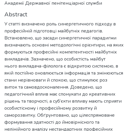
Академії Державної пенітенціарної служби
Abstract
У статті визначено роль синергетичного підходу в
професійній підготовці майбутніх педагогів.
Встановлено, що засади синергетичної парадигми
визначають основні методологічні орієнтири, на яких
формуються професійні компетентності майбутніх
викладачів. Зазначено, що особистість майбут
нього викладача-філолога є відкритою системою, в
якій постійно оновлюється інформація та змінюються
стани нерівноваги й спокою, що стимулює роз
виток та самовдосконалення. Доведено, що
педагогічний вплив має спонукати до креативних
рішень та творчості, а суб’єкти впливу мають сприяти
особистісному і професійному розвитку й
саморозвитку. Обґрунтовано, що цілеспрямоване
формування здатності до ймовірнісного та
нелінійного аналізу нестандартних професійних