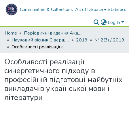
Communities & Collections
All of DSpace
Statistics
Log In
Home
Періодичні видання Академії
Науковий вісник Сіверщини. Серія: Освіта. Соціальні та поведінкові науки
2019
№ 2(3) / 2019
Особливості реалізації синергетичного підходу в професійній підготовці майбутніх викладачів української мови і літератури
Особливості реалізації
синергетичного підходу в
професійній підготовці майбутніх
викладачів української мови і
літератури