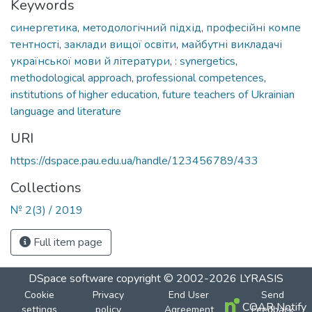
Keywords
синергетика
,
методологічний підхід
,
професійні компе
тентності
,
заклади вищої освіти
,
майбутні викладачі
української мови й літератури
,
: synergetics
,
methodological approach
,
professional competences
,
institutions of higher education
,
future teachers of Ukrainian
language and literature
URI
https://dspace.pau.edu.ua/handle/123456789/433
Collections
№ 2(3) / 2019
Full item page
DSpace software
copyright © 2002-2026
LYRASIS
Cookie
Privacy
End User
Send
COAR Notify
settings
policy
Agreement
Feedback