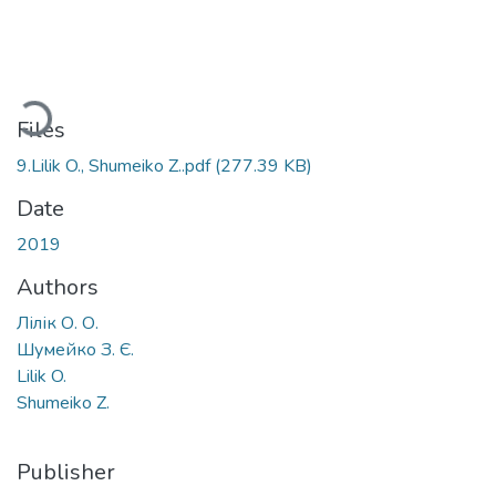
Loading...
Files
9.Lilik O., Shumeiko Z..pdf
(277.39 KB)
Date
2019
Authors
Лілік О. О.
Шумейко З. Є.
Lilik O.
Shumeiko Z.
Publisher