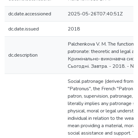
dc.date.accessioned
2025-05-26T07:40:51Z
dc.date.issued
2018
Palchenkova V. M. The functioning
patronate: theoretic and legal asp
dc.description
Кримінально-виконавча систе
Сьогодні. Завтра. - 2018. - № 1
Social patronage (derived from t
"Patronus", the French "Patronag
patron, supervision, patronage, g
literally implies any patronage st
physical, moral or legal understa
individual in relation to the wea
mean providing a material, moral,
social assistance and support. Th