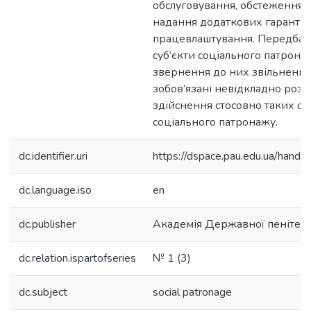
обслуговування, обстеження з
надання додаткових гарантій
працевлаштування. Передбач
суб’єкти соціального патронаж
звернення до них звільнених 
зобов’язані невідкладно розп
здійснення стосовно таких ос
соціального патронажу.
dc.identifier.uri
https://dspace.pau.edu.ua/han
dc.language.iso
en
dc.publisher
Академія Державної пенітен
dc.relation.ispartofseries
№ 1 (3)
dc.subject
social patronage