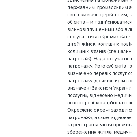
здійснення патронажу він міг
державним, громадським або
світським або церковним; за
об’єктів – міг здійснюватися 
вільновідпущеними або віль
стосува- тися окремих катего
дітей, жінок, колишніх повій, 
колишніх в’язнів (спеціальн
патронаж). Надано сучасне в
патронажу, його суб’єктів і за
визначено перелік послуг соц
патронажу, до яких, крім соц
визначені Законом України «
послуги», віднесено медичні,
освітні, реабілітаційні та інші 
Окреслено окремі заходи соц
патронажу, а саме: відновлен
та реєстрація місця проживан
збереження житла, медична 