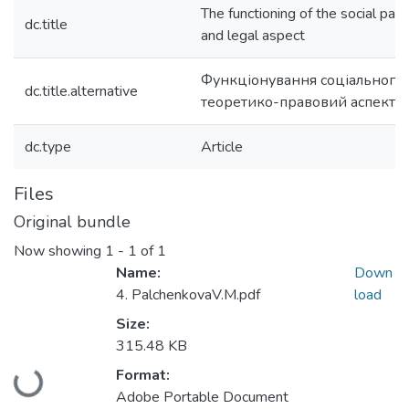
The functioning of the social patr
dc.title
and legal aspect
Функціонування соціального 
dc.title.alternative
теоретико-правовий аспект
dc.type
Article
Files
Original bundle
Now showing
1 - 1 of 1
Name:
Down
4. PalchenkovaV.M.pdf
load
Size:
315.48 KB
Format:
Loading...
Adobe Portable Document