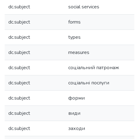
dc.subject
social services
dc.subject
forms
dc.subject
types
dc.subject
measures
dc.subject
соціальний патронаж
dc.subject
соціальні послуги
dc.subject
форми
dc.subject
види
dc.subject
заходи