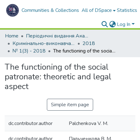
Communities & Collections
All of DSpace
Statistics
Log In
Home
Періодичні видання Академії
Кримінально-виконавча система. Вчора. Сьогодні. Завтра
2018
№ 1(3) - 2018
The functioning of the social patronate: theoretic and legal aspect
The functioning of the social
patronate: theoretic and legal
aspect
Simple item page
dc.contributor.author
Palchenkova V. M.
dc.contributor.author
Пальченкова В. М.