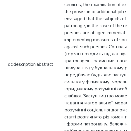
services, the examination of ex
the provision of additional job secu
envisaged that the subjects of th
patronage, in the case of the rel
persons, are obliged immediately
implementing measures of socia
against such persons. Соціаль
(термін походить від лат. «pat
«patronage» – захисник, нагля
dc.description.abstract
піклування) у буквальному ро
передбачає будь-яке заступн
сильної у фізичному, моральн
юридичному розумінні особи
слабшої. Заступництво може 
надання матеріальної, морал
розумінні соціальної допомоги
статті розглянуто різноманітн
і форми патронажу. Залежно в