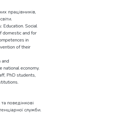
них працівників,
світи.
s: Education. Social
of domestic and for
competences in
vention of their
h and
he national economy.
taff, PhD students,
itutions.
 та поведінкові
тенціарної служби.