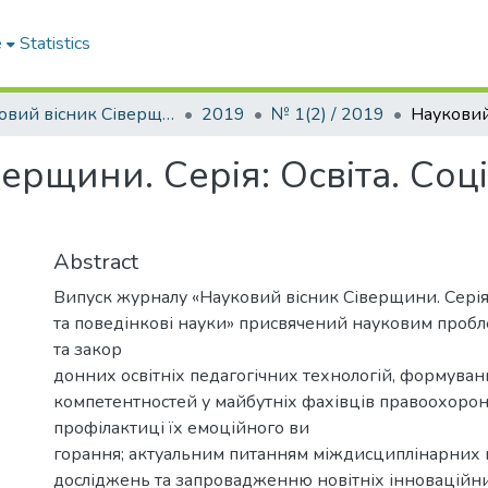
e
Statistics
Науковий вісник Сіверщини. Серія: Освіта. Соціальні та поведінкові науки
2019
№ 1(2) / 2019
ерщини. Серія: Освіта. Соці
Abstract
Випуск журналу «Науковий вісник Сіверщини. Серія: 
та поведінкові науки» присвячений науковим проб
та закор
донних освітніх педагогічних технологій, формува
компетентностей у майбутніх фахівців правоохорон
профілактиці їх емоційного ви
горання; актуальним питанням міждисциплінарних
досліджень та запровадженню новітніх інноваційни