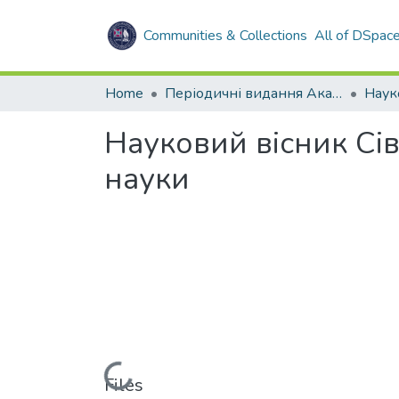
Communities & Collections
All of DSpac
Home
Періодичні видання Академії
Науковий вісник Сів
науки
Loading...
Files