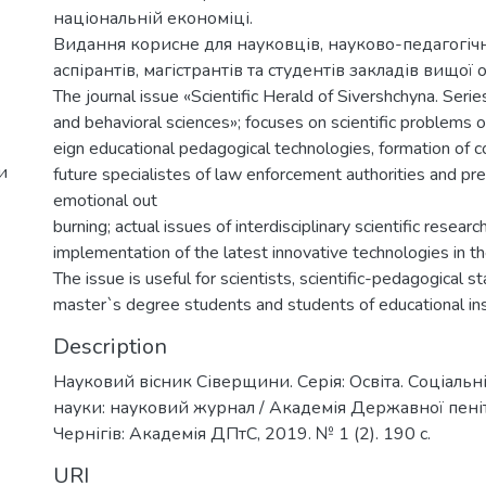
національній економіці.
Видання корисне для науковців, науково-педагогіч
аспірантів, магістрантів та студентів закладів вищої о
The journal issue «Scientific Herald of Sivershchyna. Serie
and behavioral sciences»; focuses on scientific problems 
eign educational pedagogical technologies, formation of 
и
future specialistes of law enforcement authorities and pre
emotional out
burning; actual issues of interdisciplinary scientific researc
implementation of the latest innovative technologies in t
The issue is useful for scientists, scientific-pedagogical s
master`s degree students and students of educational inst
Description
Науковий вісник Сіверщини. Серія: Освіта. Соціальні
науки: науковий журнал / Академія Державної пені
Чернігів: Академія ДПтС, 2019. № 1 (2). 190 с.
URI