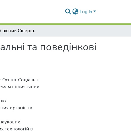
Log In
Науковий вісник Сіверщини. Серія: Освіта. Соціальні та поведінкові науки
альні та поведінкові
Освіта. Соціальні
лемам вітчизняних
нню
них органів та
 наукових
х технологій в