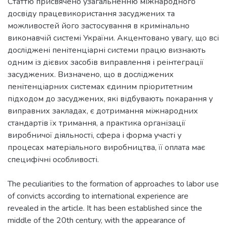
Статтю присвячено узагальненню міжнародного
досвіду працевикористання засуджених та
можливостей його застосування в кримінально
виконавчій системі України. Акцентовано увагу, що всі
досліджені пенітенціарні системи працю визнають
одним із дієвих засобів виправлення і реінтеграції
засуджених. Визначено, що в досліджених
пенітенціарних системах єдиним пріоритетним
підходом до засуджених, які відбувають покарання у
виправних закладах, є дотримання міжнародних
стандартів їх тримання, а практика організації
виробничої діяльності, сфера і форма участі у
процесах матеріального виробництва, її оплата має
специфічні особливості.
The peculiarities to the formation of approaches to labor use
of convicts according to international experience are
revealed in the article. It has been established since the
middle of the 20th century, with the appearance of