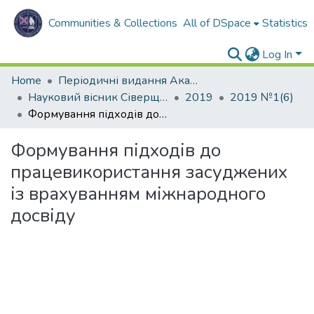
Communities & Collections
All of DSpace
Statistics
Log In
Home
Періодичні видання Академії
Науковий вісник Сіверщини. Серія: Право.
2019
2019 №1(6)
Формування підходів до працевикористання засуджених із врахуванням міжнародного досвіду
Формування підходів до
працевикористання засуджених
із врахуванням міжнародного
досвіду