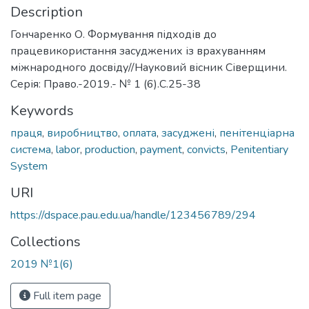
Description
Гончаренко О. Формування підходів до
працевикористання засуджених із врахуванням
міжнародного досвіду//Науковий вісник Сіверщини.
Серія: Право.-2019.- № 1 (6).С.25-38
Keywords
праця
,
виробництво
,
оплата
,
засуджені
,
пенітенціарна
система
,
labor
,
production
,
payment
,
convicts
,
Penitentiary
System
URI
https://dspace.pau.edu.ua/handle/123456789/294
Collections
2019 №1(6)
Full item page