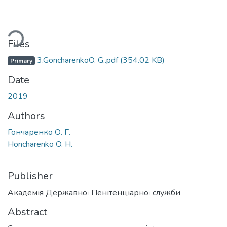
ading...
Files
3.GoncharenkoO. G..pdf
(354.02 KB)
Primary
Date
2019
Authors
Гончаренко О. Г.
Honcharenko O. H.
Publisher
Академія Державної Пенітенціарної служби
Abstract