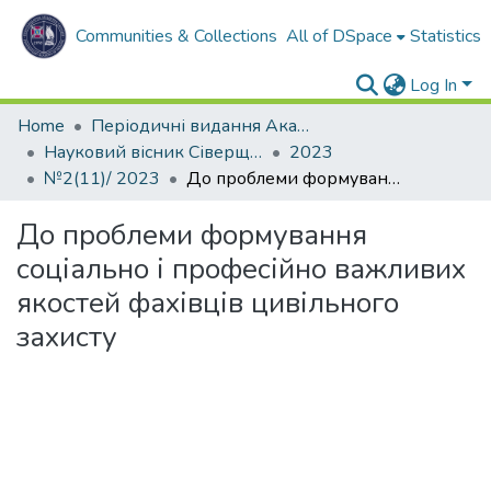
Communities & Collections
All of DSpace
Statistics
Log In
Home
Періодичні видання Академії
Науковий вісник Сіверщини. Серія: Освіта. Соціальні та поведінкові науки
2023
№2(11)/ 2023
До проблеми формування соціально і професійно важливих якостей фахівців цивільного захисту
До проблеми формування
соціально і професійно важливих
якостей фахівців цивільного
захисту