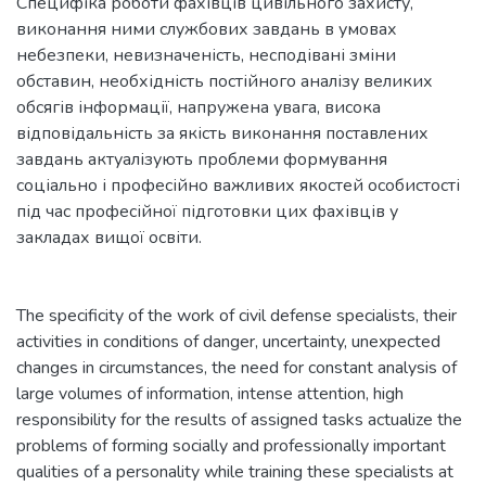
Специфіка роботи фахівців цивільного захисту,
виконання ними службових завдань в умовах
небезпеки, невизначеність, несподівані зміни
обставин, необхідність постійного аналізу великих
обсягів інформації, напружена увага, висока
відповідальність за якість виконання поставлених
завдань актуалізують проблеми формування
соціально і професійно важливих якостей особистості
під час професійної підготовки цих фахівців у
закладах вищої освіти.
The specificity of the work of civil defense specialists, their
activities in conditions of danger, uncertainty, unexpected
changes in circumstances, the need for constant analysis of
large volumes of information, intense attention, high
responsibility for the results of assigned tasks actualize the
problems of forming socially and professionally important
qualities of a personality while training these specialists at