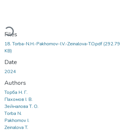
Loading...
Files
18. Torba-N.H.-Pakhomov-I.V.-Zeinalova-T.O.pdf
(292.79
KB)
Date
2024
Authors
Торба Н. Г.
Пахомов І. В.
Зейналова Т. О.
Тorba N.
Pakhomov I.
Zeinalova T.