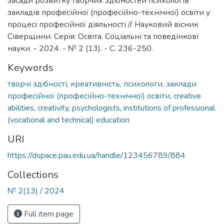
засади розвитку творчих здібностей психологів
закладів професійної (професійно-технічної) освіти у
процесі професійної діяльності // Науковий вісник
Сіверщини. Серія: Освіта. Соціальні та поведінкові
науки. - 2024. - № 2 (13). - С. 236-250.
Keywords
творчі здібності
,
креативність
,
психологи
,
заклади
професійної (професійно-технічної) освіти
,
creative
abilities
,
creativity
,
psychologists
,
institutions of professional
(vocational and technical) education
URI
https://dspace.pau.edu.ua/handle/123456789/884
Collections
№ 2(13) / 2024
Full item page