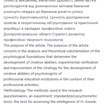
точність мислення); емпатійні здібності; зміна частки
респондентів від домінантних мотивів бажання
уникнути невдачі до бажання досягти успіху.
Цінність (оригінальність). Цінність дослідження
полягає в теоретичному обґрунтуванні та практичній
апробації в закладах професійної освіти
Дніпропетровської області Стратегії розвитку
професійної творчості психологів.
The purpose of the article. The purpose of the article
consists in the analysis and theoretical substantiation of the
psychological foundations that determine the
development of creative abilities, experimental verification
and improvement of the strategy for the development of
creative abilities of psychologists of
professional education institutions in the context of their
professional activities.
Methodology. The methods used in the research:
questionnaires, an experiment; standardized psychometric
tests: the test for assessing the intelligence of H. Aisenk;