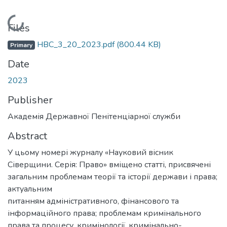
Loading...
Files
НВС_3_20_2023.pdf
(800.44 KB)
Primary
Date
2023
Publisher
Академія Державної Пенітенціарної служби
Abstract
У цьому номері журналу «Науковий вісник
Сіверщини. Серія: Право» вміщено статті, присвячені
загальним проблемам теорії та історії держави і права;
актуальним
питанням адміністративного, фінансового та
інформаційного права; проблемам кримінального
права та процесу, кримінології, кримінально-