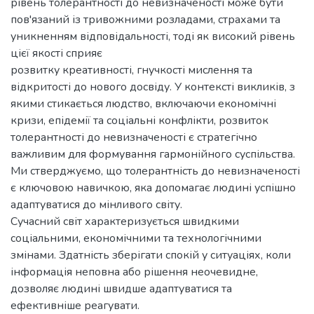
рівень толерантності до невизначеності може бути
пов'язаний із тривожними розладами, страхами та
уникненням відповідальності, тоді як високий рівень
цієї якості сприяє
розвитку креативності, гнучкості мислення та
відкритості до нового досвіду. У контексті викликів, з
якими стикається людство, включаючи економічні
кризи, епідемії та соціальні конфлікти, розвиток
толерантності до невизначеності є стратегічно
важливим для формування гармонійного суспільства.
Ми стверджуємо, що толерантність до невизначеності
є ключовою навичкою, яка допомагає людині успішно
адаптуватися до мінливого світу.
Сучасний світ характеризується швидкими
соціальними, економічними та технологічними
змінами. Здатність зберігати спокій у ситуаціях, коли
інформація неповна або рішення неочевидне,
дозволяє людині швидше адаптуватися та
ефективніше реагувати.