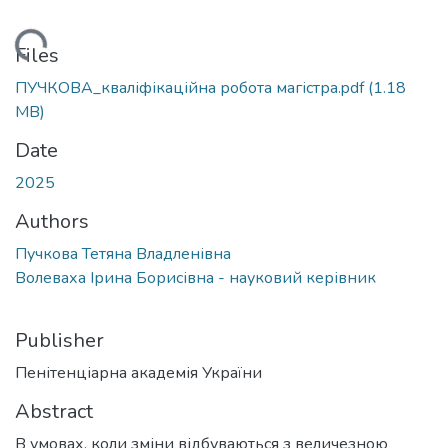
ading...
Files
ПУЧКОВА_кваліфікаційна робота магістра.pdf
(1.18
MB)
Date
2025
Authors
Пучкова Тетяна Владленівна
Волеваха Ірина Борисівна - науковий керівник
Publisher
Пенітенціарна академія України
Abstract
В умовах, коли зміни відбуваються з величезною