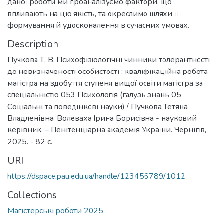
даної роботи ми проаналізуємо фактори, що
впливають на цю якість, та окреслимо шляхи її
формування й удосконалення в сучасних умовах.
Description
Пучкова Т. В. Психофізіологічні чинники толерантності
до невизначеності особистості : кваліфікаційна робота
магістра на здобуття ступеня вищої освіти магістра за
спеціальністю 053 Психологія (галузь знань 05
Соціальні та поведінкові науки) / Пучкова Тетяна
Владленівна, Волеваха Ірина Борисівна - науковий
керівник. – Пенітенціарна академія України. Чернігів,
2025. - 82 с.
URI
https://dspace.pau.edu.ua/handle/123456789/1012
Collections
Магістерські роботи 2025