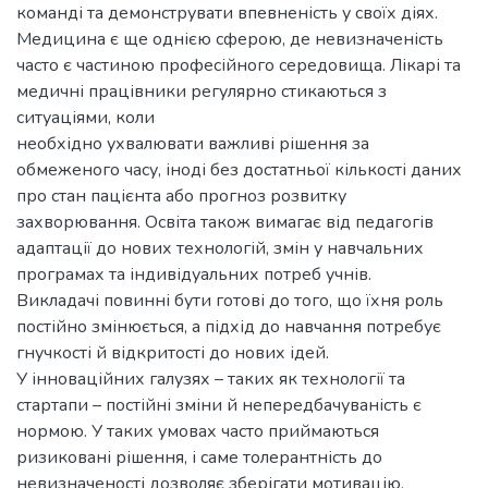
команді та демонструвати впевненість у своїх діях.
Медицина є ще однією сферою, де невизначеність
часто є частиною професійного середовища. Лікарі та
медичні працівники регулярно стикаються з
ситуаціями, коли
необхідно ухвалювати важливі рішення за
обмеженого часу, іноді без достатньої кількості даних
про стан пацієнта або прогноз розвитку
захворювання. Освіта також вимагає від педагогів
адаптації до нових технологій, змін у навчальних
програмах та індивідуальних потреб учнів.
Викладачі повинні бути готові до того, що їхня роль
постійно змінюється, а підхід до навчання потребує
гнучкості й відкритості до нових ідей.
У інноваційних галузях – таких як технології та
стартапи – постійні зміни й непередбачуваність є
нормою. У таких умовах часто приймаються
ризиковані рішення, і саме толерантність до
невизначеності дозволяє зберігати мотивацію,