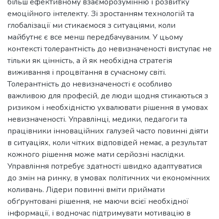
більш ефективному взаєморозумінню і розвитку
емоційного інтелекту. Зі зростанням технологій та
глобалізації ми стикаємося з ситуаціями, коли
майбутнє є все менш передбачуваним. У цьому
контексті толерантність до невизначеності виступає не
тільки як цінність, а й як необхідна стратегія
виживання і процвітання в сучасному світі.
Толерантність до невизначеності є особливо
важливою для професій, де люди щодня стикаються з
ризиком і необхідністю ухвалювати рішення в умовах
невизначеності. Управлінці, медики, педагоги та
працівники інноваційних галузей часто повинні діяти
в ситуаціях, коли чітких відповідей немає, а результат
кожного рішення може мати серйозні наслідки.
Управління потребує здатності швидко адаптуватися
до змін на ринку, в умовах політичних чи економічних
коливань. Лідери повинні вміти приймати
обґрунтовані рішення, не маючи всієї необхідної
інформації, і водночас підтримувати мотивацію в