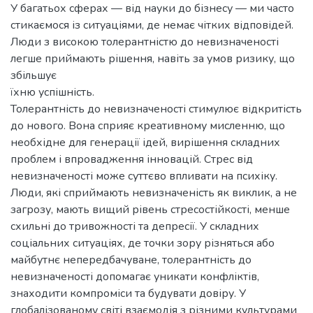
У багатьох сферах — від науки до бізнесу — ми часто
стикаємося із ситуаціями, де немає чітких відповідей.
Люди з високою толерантністю до невизначеності
легше приймають рішення, навіть за умов ризику, що
збільшує
їхню успішність.
Толерантність до невизначеності стимулює відкритість
до нового. Вона сприяє креативному мисленню, що
необхідне для генерації ідей, вирішення складних
проблем і впровадження інновацій. Стрес від
невизначеності може суттєво впливати на психіку.
Люди, які сприймають невизначеність як виклик, а не
загрозу, мають вищий рівень стресостійкості, менше
схильні до тривожності та депресії. У складних
соціальних ситуаціях, де точки зору різняться або
майбутнє непередбачуване, толерантність до
невизначеності допомагає уникати конфліктів,
знаходити компроміси та будувати довіру. У
глобалізованому світі взаємодія з різними культурами