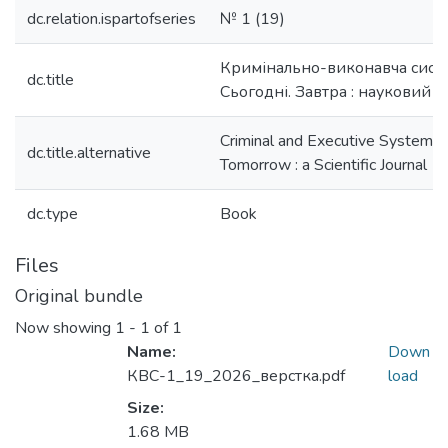
dc.relation.ispartofseries
№ 1 (19)
Кримінально-виконавча систе
dc.title
Сьогодні. Завтра : науковий 
Criminal and Executive System: Y
dc.title.alternative
Tomorrow : a Scientific Journal
dc.type
Book
Files
Original bundle
Now showing
1 - 1 of 1
Name:
Down
КВС-1_19_2026_верстка.pdf
load
Size:
1.68 MB