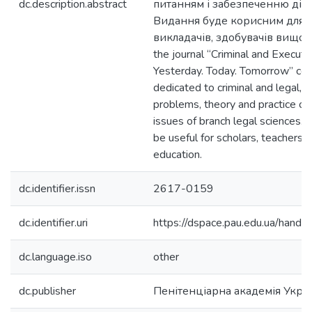
dc.description.abstract
питанням і забезпеченню діял
Видання буде корисним для н
викладачів, здобувачів вищої ос
the journal “Criminal and Execut
Yesterday. Today. Tomorrow” cont
dedicated to criminal and legal, c
problems, theory and practice of 
issues of branch legal sciences. T
be useful for scholars, teachers, 
education.
dc.identifier.issn
2617-0159
dc.identifier.uri
https://dspace.pau.edu.ua/han
dc.language.iso
other
dc.publisher
Пенітенціарна академія Укра