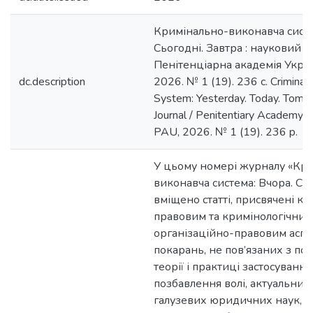
Кримінально-виконавча систе
Сьогодні. Завтра : науковий ж
Пенітенціарна академія Україн
dc.description
2026. № 1 (19). 236 с. Criminal
System: Yesterday. Today. Tomorr
Journal / Penitentiary Academy of
PAU, 2026. № 1 (19). 236 p.
У цьому номері журналу «Кр
виконавча система: Вчора. Сьо
вміщено статті, присвячені к
правовим та кримінологічним
організаційно-правовим асп
покарань, не пов’язаних з по
теорії і практиці застосуванн
позбавлення волі, актуальни
галузевих юридичних наук, з