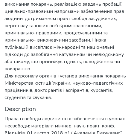
виконання покарань, реалізацією завдань пробації,
цивільно-правовими напрямами забезпечення прав
людини, дотриманням прав і свобод засуджених,
персоналу та інших осіб кримінологічними,
кримінально-правовими, процесуальними та
кримінально- виконавчими засобами. Низка
публікацій висвітлює міжнародні та національні
підходи до запобігання катуванням чи нелюдському
або такому, що принижує гідність, поводженню чи
покаранню.
Для персоналу органів і установ виконання покарань
Міністерства юстиції України, науково-педагогічних
працівників, докторантів і аспірантів, курсантів,
студентів та слухачів.
Description
Права і свободи людини та їх забезпечення в умовах
несвободи: матеріали міжнар. наук.-практ. конф.
(Чернігів, 01 листоп. 2018 р.) / Академія Державної