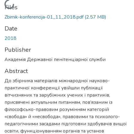
Loading...
Files
Zbirnik-konferencija-01_11_2018.pdf
(2.57 MB)
Date
2018
Publisher
Академія Державної пенітенціарної служби
Abstract
До збірника матеріалів міжнародної науково-
практичної конференції увійшли публікації
вітчизняних та зарубіжних учених і практиків,
присвячені актуальним питанням, пов’язаним із
філософсько-правовим розумінням категорій
«свобода» й «несвобода», правовими та психолого-
педагогічними засадами підготовки здобувачів вищої
освіти, функціонуванням органів та установ