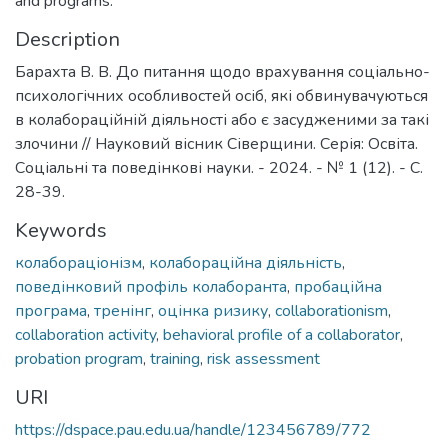
and programs.
Description
Барахта В. В. До питання щодо врахування соціально-
психологічних особливостей осіб, які обвинувачуються
в колабораційній діяльності або є засудженими за такі
злочини // Науковий вісник Сіверщини. Серія: Освіта.
Соціальні та поведінкові науки. - 2024. - № 1 (12). - С.
28-39.
Keywords
колабораціонізм
,
колабораційна діяльність
,
поведінковий профіль колаборанта
,
пробаційна
програма
,
тренінг
,
оцінка ризику
,
collaborationism
,
collaboration activity
,
behavioral profile of a collaborator
,
probation program
,
training
,
risk assessment
URI
https://dspace.pau.edu.ua/handle/123456789/772