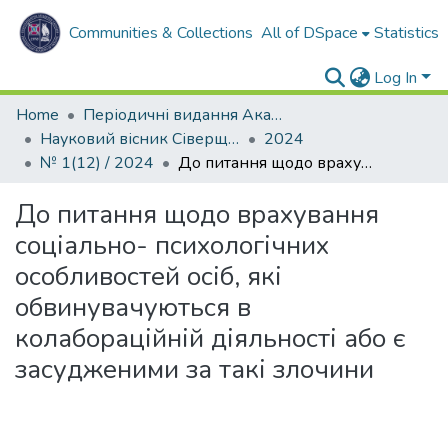
Communities & Collections
All of DSpace
Statistics
Log In
Home
Періодичні видання Академії
Науковий вісник Сіверщини. Серія: Освіта. Соціальні та поведінкові науки
2024
№ 1(12) / 2024
До питання щодо врахування соціально- психологічних особливостей осіб, які обвинувачуються в колабораційній діяльності або є засудженими за такі злочини
До питання щодо врахування
соціально- психологічних
особливостей осіб, які
обвинувачуються в
колабораційній діяльності або є
засудженими за такі злочини