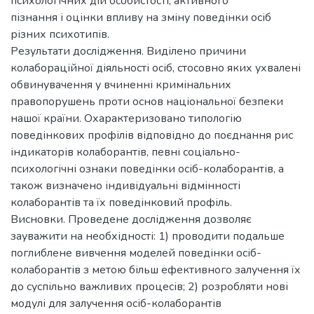
психологічних дій особистості, активного
пізнання і оцінки впливу на зміну поведінки осіб
різних психотипів.
Результати дослідження. Виділено причини
колабораційної діяльності осіб, стосовно яких ухвалені
обвинувачення у вчиненні кримінальних
правопорушень проти основ національної безпеки
нашої країни. Охарактеризовано типологію
поведінкових профілів відповідно до поєднання рис
індикаторів колаборантів, певні соціально-
психологічні ознаки поведінки осіб-колаборантів, а
також визначено індивідуальні відмінності
колаборантів та їх поведінковий профіль.
Висновки. Проведене дослідження дозволяє
зауважити на необхідності: 1) проводити подальше
поглиблене вивчення моделей поведінки осіб-
колаборантів з метою більш ефективного залучення їх
до суспільно важливих процесів; 2) розробляти нові
модулі для залучення осіб-колаборантів