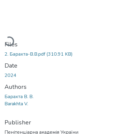
Loading...
Files
2. Барахта-В.В.pdf
(310.91 KB)
Date
2024
Authors
Барахта В. В.
Barakhta V.
Publisher
Пенітенціарна академія України