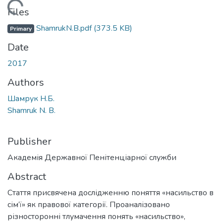
Loading...
Files
ShamrukN.B.pdf
(373.5 KB)
Primary
Date
2017
Authors
Шамрук Н.Б.
Shamruk N. B.
Publisher
Академія Державної Пенітенціарної служби
Abstract
Стаття присвячена дослідженню поняття «насильство в
сім’ї» як правової категорії. Проаналізовано
різносторонні тлумачення понять «насильство»,