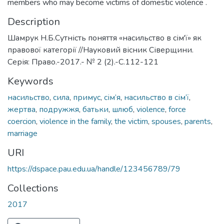
members who may become victims of domestic violence .
Description
Шамрук Н.Б.Сутність поняття «насильство в сім'ї» як
правової категорії //Науковий вісник Сіверщини.
Серія: Право.-2017.- № 2 (2).-С.112-121
Keywords
насильство
,
сила
,
примус
,
сім’я
,
насильство в сім’ї
,
жертва
,
подружжя
,
батьки
,
шлюб
,
violence
,
force
coercion
,
violence in the family
,
the victim
,
spouses
,
parents
,
marriage
URI
https://dspace.pau.edu.ua/handle/123456789/79
Collections
2017