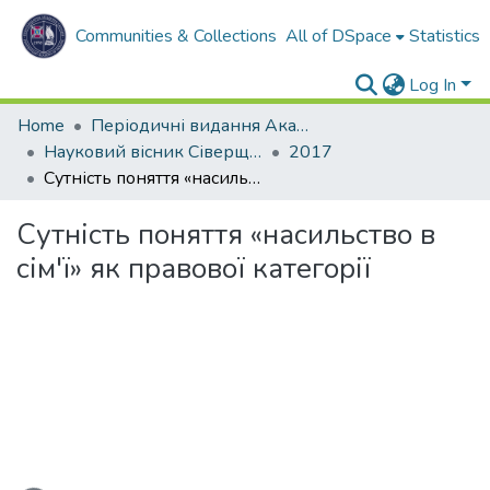
Communities & Collections
All of DSpace
Statistics
Log In
Home
Періодичні видання Академії
Науковий вісник Сіверщини. Серія: Право.
2017
Сутність поняття «насильство в сім'ї» як правової категорії
Сутність поняття «насильство в
сім'ї» як правової категорії