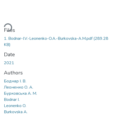
Loading...
Files
1. Bodnar-I.V.-Leonenko-O.A.-Burkovska-A.M.pdf
(289.28
KB)
Date
2021
Authors
Боднар І. В.
Леоненко О. А.
Бурковська А. М.
Bodnar I.
Leonenko O.
Burkovska A.