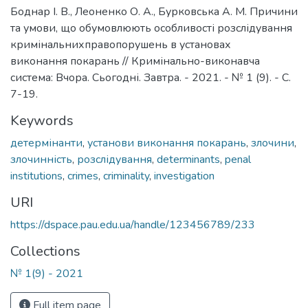
Боднар І. В., Леоненко О. А., Бурковська А. М. Причини
та умови, що обумовлюють особливості розслідування
кримінальнихправопорушень в установах
виконання покарань // Кримінально-виконавча
система: Вчора. Сьогодні. Завтра. - 2021. - № 1 (9). - С.
7-19.
Keywords
детермінанти
,
установи виконання покарань
,
злочини
,
злочинність
,
розслідування
,
determinants
,
penal
institutions
,
crimes
,
criminality
,
investigation
URI
https://dspace.pau.edu.ua/handle/123456789/233
Collections
№ 1(9) - 2021
Full item page