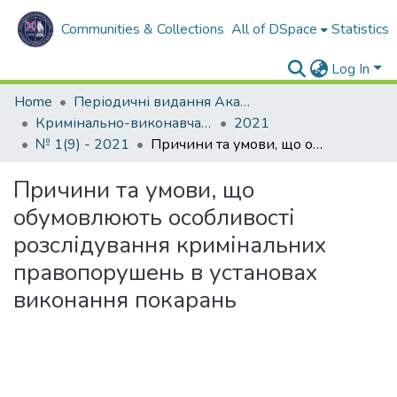
Communities & Collections
All of DSpace
Statistics
Log In
Home
Періодичні видання Академії
Кримінально-виконавча система. Вчора. Сьогодні. Завтра
2021
№ 1(9) - 2021
Причини та умови, що обумовлюють особливості розслідування кримінальних правопорушень в установах виконання покарань
Причини та умови, що
обумовлюють особливості
розслідування кримінальних
правопорушень в установах
виконання покарань