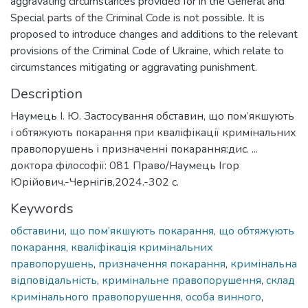
Description
Наумець І. Ю. Застосування обставин, що пом’якшують
і обтяжують покарання при кваліфікації кримінальних
правопорушень і призначенні покарання:дис. ...
доктора філософії: 081 Право/Наумець Ігор
Юрійович.-Чернігів,2024.-302 с.
Keywords
обставини
,
що пом’якшують покарання
,
що обтяжують
покарання
,
кваліфікація кримінальних
правопорушень
,
призначення покарання
,
кримінальна
відповідальність
,
кримінальне правопорушення
,
склад
кримінального правопорушення
,
особа винного
,