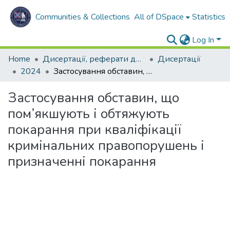
Communities & Collections
All of DSpace
Statistics
Log In
Home
Дисертації, реферати дисертацій
Дисертації
2024
Застосування обставин, що пом’якшують і обтяжують покарання при кваліфікації кримінальних правопорушень і призначенні покарання
Застосування обставин, що
пом’якшують і обтяжують
покарання при кваліфікації
кримінальних правопорушень і
призначенні покарання