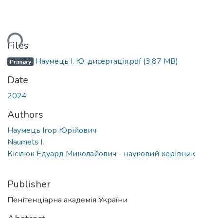
ding...
Files
Наумець І. Ю. дисертація.pdf
(3.87 MB)
Primary
Date
2024
Authors
Наумець Ігор Юрійович
Naumets I.
Кісілюк Едуард Миколайович - науковий керівник
Publisher
Пенітенціарна академія України