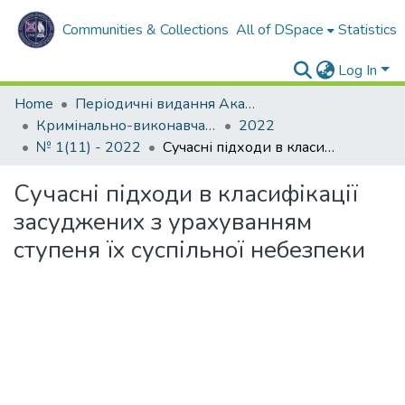
Communities & Collections
All of DSpace
Statistics
Log In
Home
Періодичні видання Академії
Кримінально-виконавча система. Вчора. Сьогодні. Завтра
2022
№ 1(11) - 2022
Сучасні підходи в класифікації засуджених з урахуванням ступеня їх суспільної небезпеки
Сучасні підходи в класифікації
засуджених з урахуванням
ступеня їх суспільної небезпеки