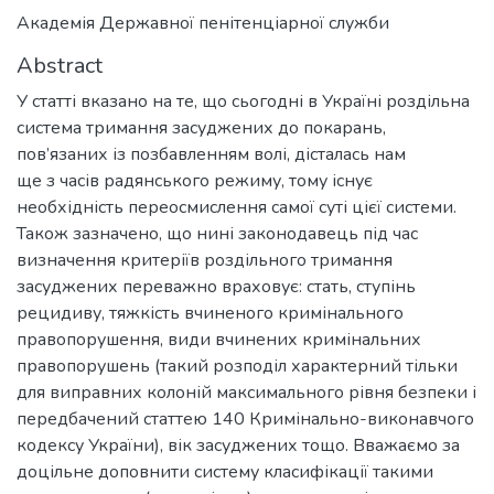
Академія Державної пенітенціарної служби
Abstract
У статті вказано на те, що сьогодні в Україні роздільна
система тримання засуджених до покарань,
пов’язаних із позбавленням волі, дісталась нам
ще з часів радянського режиму, тому існує
необхідність переосмислення самої суті цієї системи.
Також зазначено, що нині законодавець під час
визначення критеріїв роздільного тримання
засуджених переважно враховує: стать, ступінь
рецидиву, тяжкість вчиненого кримінального
правопорушення, види вчинених кримінальних
правопорушень (такий розподіл характерний тільки
для виправних колоній максимального рівня безпеки і
передбачений статтею 140 Кримінально-виконавчого
кодексу України), вік засуджених тощо. Вважаємо за
доцільне доповнити систему класифікації такими