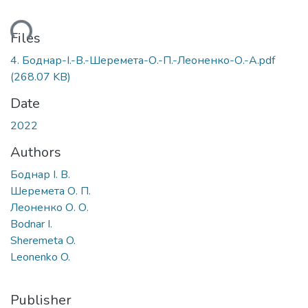
ding...
Files
4. Боднар-І.-В.-Шеремета-О.-П.-Леоненко-О.-А.pdf
(268.07 KB)
Date
2022
Authors
Боднар І. В.
Шеремета О. П.
Леоненко О. О.
Bodnar I.
Sheremeta O.
Leonenko O.
Publisher