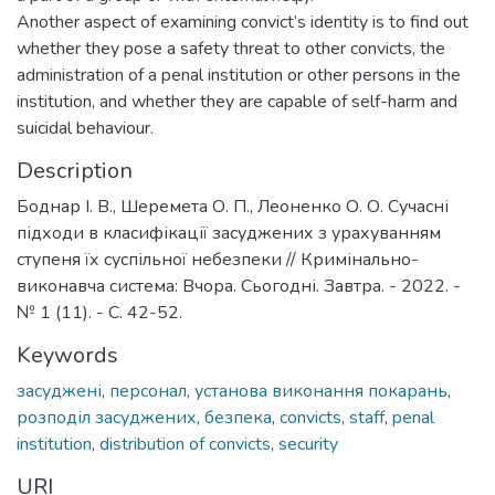
Another aspect of examining convict’s identity is to find out
whether they pose a safety threat to other convicts, the
administration of a penal institution or other persons in the
institution, and whether they are capable of self-harm and
suicidal behaviour.
Description
Боднар І. В., Шеремета О. П., Леоненко О. О. Сучасні
підходи в класифікації засуджених з урахуванням
ступеня їх суспільної небезпеки // Кримінально-
виконавча система: Вчора. Сьогодні. Завтра. - 2022. -
№ 1 (11). - С. 42-52.
Keywords
засуджені
,
персонал
,
установа виконання покарань
,
розподіл засуджених
,
безпека
,
convicts
,
staff
,
penal
institution
,
distribution of convicts
,
security
URI