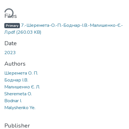
Loading...
Files
7.-Шеремета-О.-П.-Боднар-І.В.-Малишенко-Є.-
Primary
Л.pdf
(260.03 KB)
Date
2023
Authors
Шеремета О. П.
Боднар І.В.
Малишенко Є. Л.
Sheremeta О.
Bodnar І.
Malyshenko Ye.
Publisher