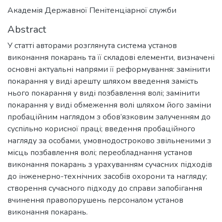
Академія Державної Пенітенціарної служби
Abstract
У статті авторами розглянута система установ
виконання покарань та її складові елементи, визначені
основні актуальні напрями її реформування: замінити
покарання у виді арешту шляхом введення замість
нього покарання у виді позбавлення волі; замінити
покарання у виді обмеження волі шляхом його заміни
пробаційним наглядом з обов’язковим залученням до
суспільно корисної праці; введення пробаційного
нагляду за особами, умовнодостроково звільненими з
місць позбавлення волі; переобладнання установ
виконання покарань з урахуванням сучасних підходів
до інженерно-технічних засобів охорони та нагляду;
створення сучасного підходу до справи запобігання
вчинення правопорушень персоналом установ
виконання покарань.