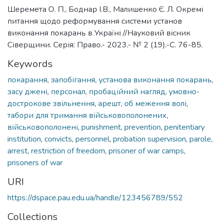
Шеремета О. П., Боднар І.В., Малишенко Є. Л. Окремі
питання щодо реформування системи установ
виконання покарань в Україні //Науковий вісник
Сіверщини. Серія: Право.- 2023.- № 2 (19).-С. 76-85.
Keywords
покарання
,
запобігання
,
установа виконання покарань
,
засу джені
,
персонал
,
пробаційний нагляд
,
умовно-
дострокове звільнення
,
арешт
,
об меження волі
,
табори для тримання військовополонених
,
військовополонені
,
punishment
,
prevention
,
penitentiary
institution
,
convicts
,
personnel
,
probation supervision
,
parole
,
arrest
,
restriction of freedom
,
prisoner of war camps
,
prisoners of war
URI
https://dspace.pau.edu.ua/handle/123456789/552
Collections