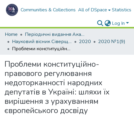
Communities & Collections
All of DSpace
Statistics
Log In
Home
Періодичні видання Академії
Науковий вісник Сіверщини. Серія: Право.
2020
2020 №1(9)
Проблеми конституційно-правового регулювання недоторканності народних депутатів в Україні: шляхи їх вирішення з урахуванням європейського досвіду
Проблеми конституційно-
правового регулювання
недоторканності народних
депутатів в Україні: шляхи їх
вирішення з урахуванням
європейського досвіду