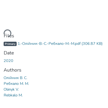
ading...
Files
1.-Олійник-В.-С.-Ребкало-М.-М.pdf
(306.87 KB)
Primary
Date
2020
Authors
Олійник В. С.
Ребкало М. М.
Oliinyk V.
Rebkalo M.