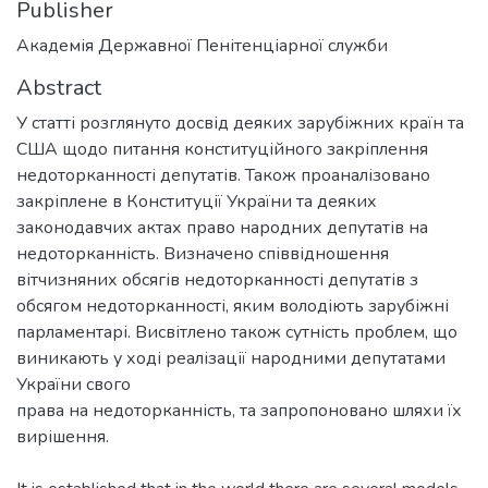
Publisher
Академія Державної Пенітенціарної служби
Abstract
У статті розглянуто досвід деяких зарубіжних країн та
США щодо питання конституційного закріплення
недоторканності депутатів. Також проаналізовано
закріплене в Конституції України та деяких
законодавчих актах право народних депутатів на
недоторканність. Визначено співвідношення
вітчизняних обсягів недоторканності депутатів з
обсягом недоторканності, яким володіють зарубіжні
парламентарі. Висвітлено також сутність проблем, що
виникають у ході реалізації народними депутатами
України свого
права на недоторканність, та запропоновано шляхи їх
вирішення.