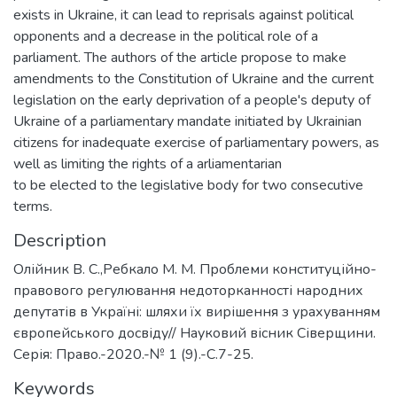
exists in Ukraine, it can lead to reprisals against political
opponents and a decrease in the political role of a
parliament. The authors of the article propose to make
amendments to the Constitution of Ukraine and the current
legislation on the early deprivation of a people's deputy of
Ukraine of a parliamentary mandate initiated by Ukrainian
citizens for inadequate exercise of parliamentary powers, as
well as limiting the rights of a arliamentarian
to be elected to the legislative body for two consecutive
terms.
Description
Олійник В. С.,Ребкало М. М. Проблеми конституційно-
правового регулювання недоторканності народних
депутатів в Україні: шляхи їх вирішення з урахуванням
європейського досвіду// Науковий вісник Сіверщини.
Серія: Право.-2020.-№ 1 (9).-С.7-25.
Keywords