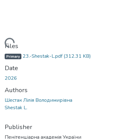
ading...
Files
23.-Shestak-L.pdf
(312.31 KB)
Primary
Date
2026
Authors
Шестак Лілія Володимирівна
Shestak L.
Publisher
Пенітенціарна академія України