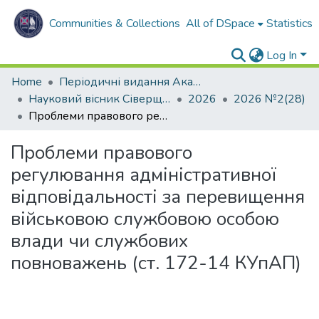
Communities & Collections
All of DSpace
Statistics
Log In
Home
Періодичні видання Академії
Науковий вісник Сіверщини. Серія: Право.
2026
2026 №2(28)
Проблеми правового регулювання адміністративної відповідальності за перевищення військовою службовою особою влади чи службових повноважень (ст. 172-14 КУпАП)
Проблеми правового
регулювання адміністративної
відповідальності за перевищення
військовою службовою особою
влади чи службових
повноважень (ст. 172-14 КУпАП)