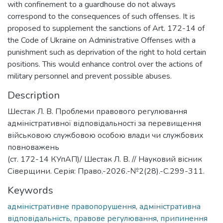
with confinement to a guardhouse do not always
correspond to the consequences of such offenses. It is
proposed to supplement the sanctions of Art. 172-14 of
the Code of Ukraine on Administrative Offenses with a
punishment such as deprivation of the right to hold certain
positions. This would enhance control over the actions of
military personnel and prevent possible abuses.
Description
Шестак Л. В. Проблеми правового регулювання
адміністративної відповідальності за перевищення
військовою службовою особою влади чи службових
повноважень
(ст. 172-14 КУпАП)/ Шестак Л. В. // Науковий вісник
Сіверщини. Серія: Право.-2026.-№2(28).-С.299-311.
Keywords
адміністративне правопорушення
,
адміністративна
відповідальність
,
правове регулювання
,
припинення