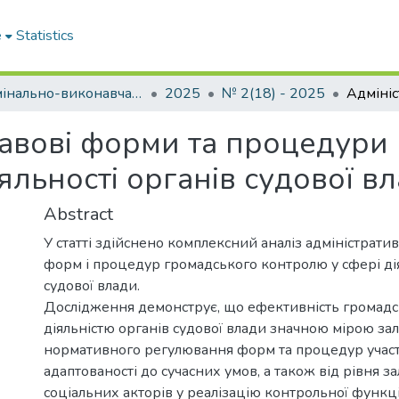
e
Statistics
Кримінально-виконавча система. Вчора. Сьогодні. Завтра
2025
№ 2(18) - 2025
авові форми та процедури
яльності органів судової в
Abstract
У статті здійснено комплексний аналіз адміністрат
форм і процедур громадського контролю у сфері дія
судової влади.
Дослідження демонструє, що ефективність громадс
діяльністю органів судової влади значною мірою зал
нормативного регулювання форм та процедур участі,
адаптованості до сучасних умов, а також від рівня з
соціальних акторів у реалізацію контрольної функці