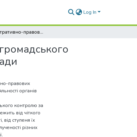
Log In
Адміністративно-правові форми та процедури громадського контролю у сфері діяльності органів судової влади
 громадського
лади
ивно-правових
льності органів
ького контролю за
ежить від чіткого
 від ступеня їх
алученості різних
ї.