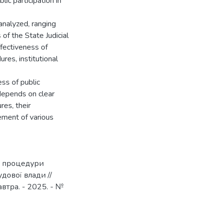
ic participation in
analyzed, ranging
of the State Judicial
ffectiveness of
res, institutional
ss of public
y depends on clear
res, their
ement of various
а процедури
дової влади //
втра. - 2025. - №