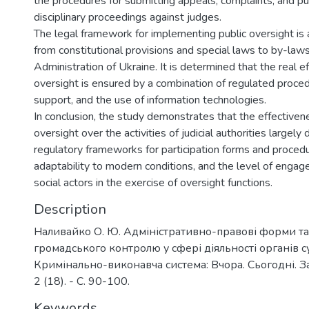
the procedures for submitting appeals, complaints, and publ
disciplinary proceedings against judges.
The legal framework for implementing public oversight is 
from constitutional provisions and special laws to by-laws 
Administration of Ukraine. It is determined that the real e
oversight is ensured by a combination of regulated procedu
support, and the use of information technologies.
In conclusion, the study demonstrates that the effectivene
oversight over the activities of judicial authorities largel
regulatory frameworks for participation forms and procedu
adaptability to modern conditions, and the level of engag
social actors in the exercise of oversight functions.
Description
Наливайко О. Ю. Адміністративно-правові форми т
громадського контролю у сфері діяльності органів су
Кримінально-виконавча система: Вчора. Сьогодні. За
2 (18). - С. 90-100.
Keywords