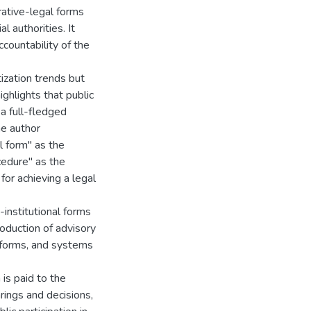
rative-legal forms
al authorities. It
countability of the
ization trends but
ighlights that public
a full-fledged
he author
l form" as the
ocedure" as the
for achieving a legal
-institutional forms
troduction of advisory
atforms, and systems
n is paid to the
ings and decisions,