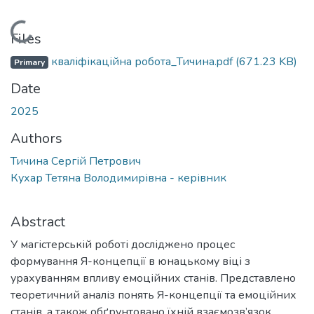
Loading...
Files
кваліфікаційна робота_Тичина.pdf
(671.23 KB)
Primary
Date
2025
Authors
Тичина Сергій Петрович
Кухар Тетяна Володимирівна - керівник
Abstract
У магістерській роботі досліджено процес
формування Я-концепції в юнацькому віці з
урахуванням впливу емоційних станів. Представлено
теоретичний аналіз понять Я-концепції та емоційних
станів, а також обґрунтовано їхній взаємозв’язок.