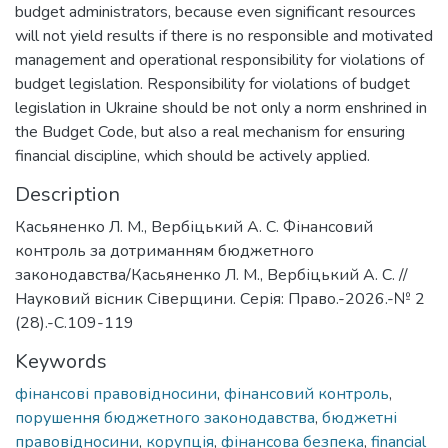
budget administrators, because even significant resources
will not yield results if there is no responsible and motivated
management and operational responsibility for violations of
budget legislation. Responsibility for violations of budget
legislation in Ukraine should be not only a norm enshrined in
the Budget Code, but also a real mechanism for ensuring
financial discipline, which should be actively applied.
Description
Касьяненко Л. М., Вербіцький А. С. Фінансовий
контроль за дотриманням бюджетного
законодавства/Касьяненко Л. М., Вербіцький А. С. //
Науковий вісник Сіверщини. Серія: Право.-2026.-№ 2
(28).-С.109-119
Keywords
фінансові правовідносини
,
фінансовий контроль
,
порушення бюджетного законодавства
,
бюджетні
правовідносини
,
корупція
,
фінансова безпека
,
financial