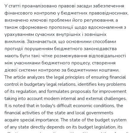
У статті проаналізовано правові засади забезпечення
фінансового контролю у бюджетних правовідносинах,
визначено ключові проблеми його регулювання, а
також сформовано пропозиції щодо вдосконалення з
урахуванням сучасних внутрішніх і зовнішніх
викликів. Зазначається, що основними способами
протидії порушенням бюджетного законодавства
мають бути такі: чітке розмежування відповідальності
між учасниками бюджетного процесу, створення
дієвої системи контролю за бюджетними коштами.
The article analyzes the legal principles of ensuring financial
control in budgetary legal relations, identifies key problems
of its regulation, and formulates proposals for improvement
taking into account modern internal and external challenges.
It is noted that in today's difficult economic conditions, the
financial activities of the state and local governments
acquire special importance. The state of the budget system
of any state directly depends on its budget legislation, its