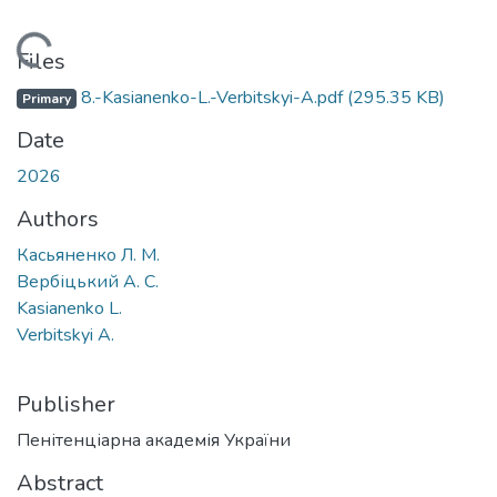
Loading...
Files
8.-Kasianenko-L.-Verbitskyi-A.pdf
(295.35 KB)
Primary
Date
2026
Authors
Касьяненко Л. М.
Вербіцький А. С.
Kasianenko L.
Verbitskyi A.
Publisher
Пенітенціарна академія України
Abstract