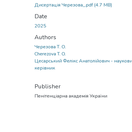
Дисертація Черезова_.pdf
(4.7 MB)
Date
2025
Authors
Черезова Т. О.
Cherezova T. O.
Цесарський Фелікс Анатолійович - науков
керівник
Publisher
Пенітенціарна академія України