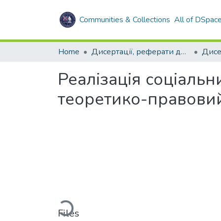
Communities & Collections
All of DSpac
Home
Дисертації, реферати дисертацій
Дисе
Реалізація соціаль
теоретико-правовий
Loading...
Files